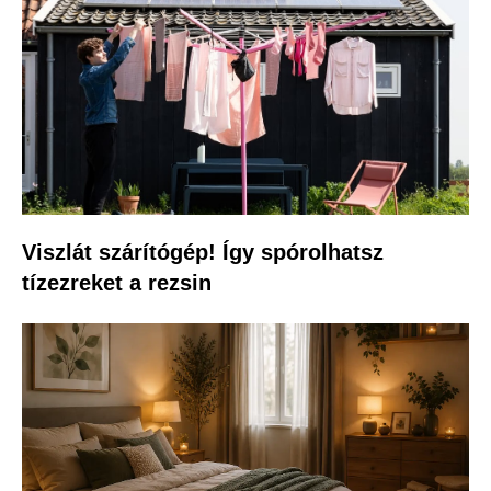
Viszlát szárítógép! Így spórolhatsz
tízezreket a rezsin