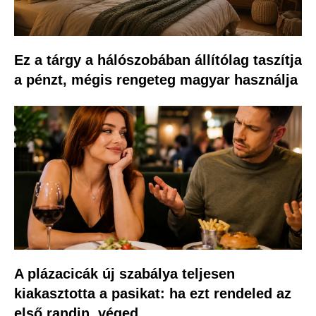
Ez a tárgy a hálószobában állítólag taszítja
a pénzt, mégis rengeteg magyar használja
A plázacicák új szabálya teljesen
kiakasztotta a pasikat: ha ezt rendeled az
első randin, véged