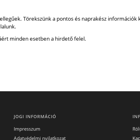
jellegűek. Törekszünk a pontos és naprakész információk 
lalunk.
ért minden esetben a hirdető felel.
JOGI INFORMÁCIÓ
IN
Impresszum
Ról
Adatvédelmi nyilatkozat
Kap