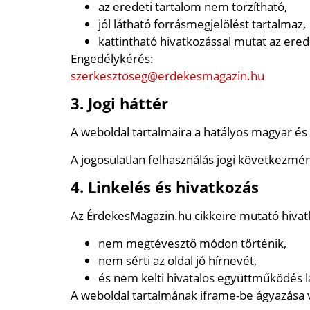
az eredeti tartalom nem torzítható,
jól látható forrásmegjelölést tartalmaz,
kattintható hivatkozással mutat az ered
Engedélykérés:
szerkesztoseg@erdekesmagazin.hu
3. Jogi háttér
A weboldal tartalmaira a hatályos magyar és
A jogosulatlan felhasználás jogi következm
4. Linkelés és hivatkozás
Az ÉrdekesMagazin.hu cikkeire mutató hiva
nem megtévesztő módon történik,
nem sérti az oldal jó hírnevét,
és nem kelti hivatalos együttműködés l
A weboldal tartalmának iframe-be ágyazása v