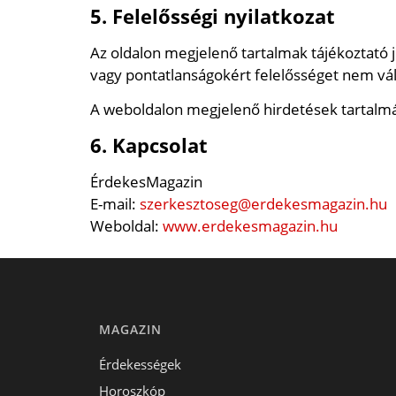
5. Felelősségi nyilatkozat
Az oldalon megjelenő tartalmak tájékoztató 
vagy pontatlanságokért felelősséget nem vál
A weboldalon megjelenő hirdetések tartalmá
6. Kapcsolat
ÉrdekesMagazin
E-mail:
szerkesztoseg@erdekesmagazin.hu
Weboldal:
www.erdekesmagazin.hu
MAGAZIN
Érdekességek
Horoszkóp