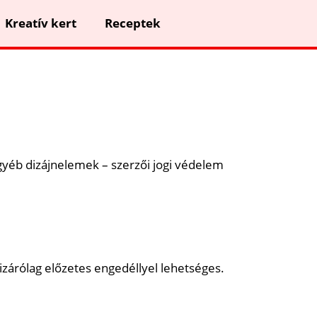
Kreatív kert
Receptek
gyéb dizájnelemek – szerzői jogi védelem
zárólag előzetes engedéllyel lehetséges.