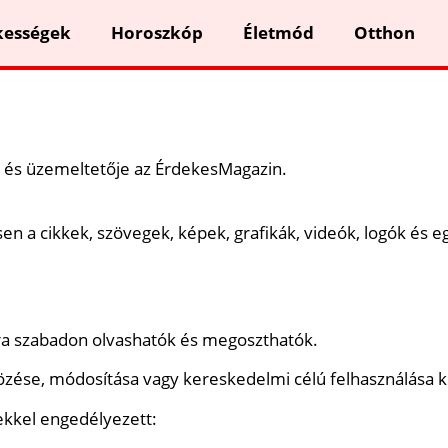
kességek
Horoszkóp
Életmód
Otthon
 és üzemeltetője az ÉrdekesMagazin.
n a cikkek, szövegek, képek, grafikák, videók, logók és e
ra szabadon olvashatók és megoszthatók.
özése, módosítása vagy kereskedelmi célú felhasználása ki
lekkel engedélyezett: