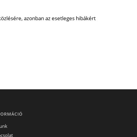
közlésére, azonban az esetleges hibákért
FORMÁCIÓ
unk
csolat