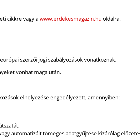
eti cikkre vagy a
www.erdekesmagazin.hu
oldalra.
 európai szerzői jogi szabályozások vonatkoznak.
ényeket vonhat maga után.
tkozások elhelyezése engedélyezett, amennyiben:
átszatát.
agy automatizált tömeges adatgyűjtése kizárólag előzetes