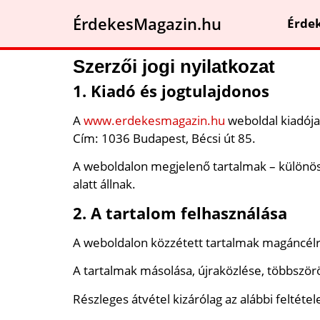
ÉrdekesMagazin.hu
Érde
Szerzői jogi nyilatkozat
1. Kiadó és jogtulajdonos
A
www.erdekesmagazin.hu
weboldal kiadója
Cím: 1036 Budapest, Bécsi út 85.
A weboldalon megjelenő tartalmak – különöse
alatt állnak.
2. A tartalom felhasználása
A weboldalon közzétett tartalmak magáncél
A tartalmak másolása, újraközlése, többször
Részleges átvétel kizárólag az alábbi feltéte