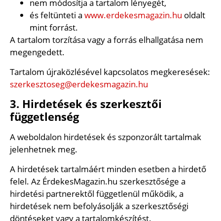
nem módosítja a tartalom lényegét,
és feltünteti a
www.erdekesmagazin.hu
oldalt
mint forrást.
A tartalom torzítása vagy a forrás elhallgatása nem
megengedett.
Tartalom újraközlésével kapcsolatos megkeresések:
szerkesztoseg@erdekesmagazin.hu
3. Hirdetések és szerkesztői
függetlenség
A weboldalon hirdetések és szponzorált tartalmak
jelenhetnek meg.
A hirdetések tartalmáért minden esetben a hirdető
felel. Az ÉrdekesMagazin.hu szerkesztősége a
hirdetési partnerektől függetlenül működik, a
hirdetések nem befolyásolják a szerkesztőségi
döntéseket vagy a tartalomkészítést.