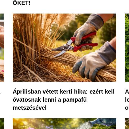
ŐKET!
,
Áprilisban vétett kerti hiba: ezért kell
A
óvatosnak lenni a pampafű
l
metszésével
o