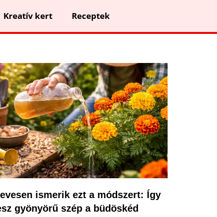
Kreatív kert
Receptek
evesen ismerik ezt a módszert: Így
esz gyönyörű szép a büdöskéd