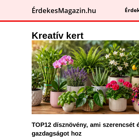
ÉrdekesMagazin.hu
Érde
Kreatív kert
TOP12 dísznövény, ami szerencsét 
gazdagságot hoz