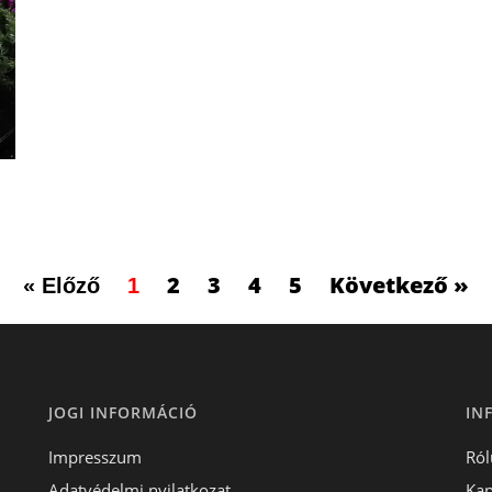
2
3
4
5
Következő »
« Előző
1
JOGI INFORMÁCIÓ
IN
Impresszum
Ról
Adatvédelmi nyilatkozat
Kap