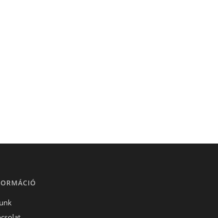
FORMÁCIÓ
unk
csolat