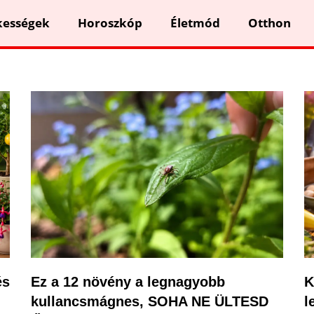
kességek
Horoszkóp
Életmód
Otthon
és
Ez a 12 növény a legnagyobb
K
kullancsmágnes, SOHA NE ÜLTESD
l