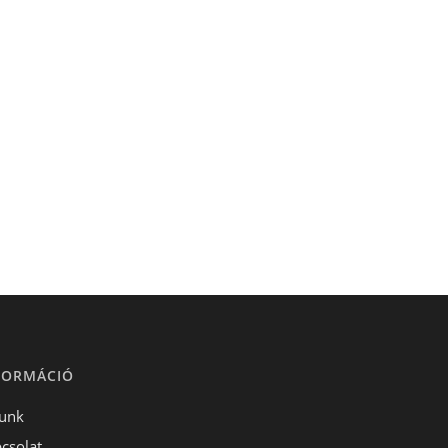
FORMÁCIÓ
unk
csolat