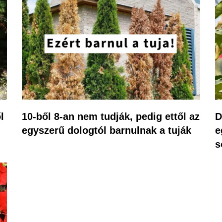
l
10-ből 8-an nem tudják, pedig ettől az
D
egyszerű dologtól barnulnak a tuják
e
s