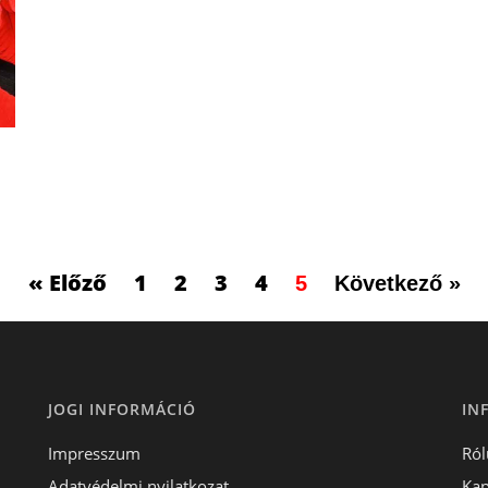
« Előző
1
2
3
4
5
Következő »
JOGI INFORMÁCIÓ
IN
Impresszum
Ról
Adatvédelmi nyilatkozat
Kap