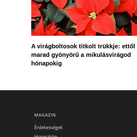
A virágboltosok titkolt trükkje: ettől
marad gyönyörű a mikulásvirágod
hónapokig
MAGAZIN
Érdekességek
Horoszkóp