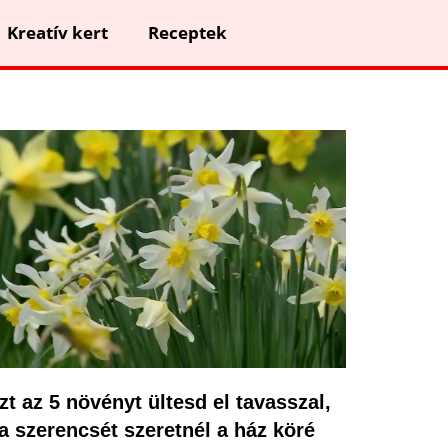
Kreatív kert
Receptek
zt az 5 növényt ültesd el tavasszal,
a szerencsét szeretnél a ház köré