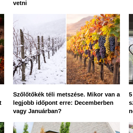
vetni
Szőlőtőkék téli metszése. Mikor van a
5
t
legjobb időpont erre: Decemberben
s
vagy Januárban?
n