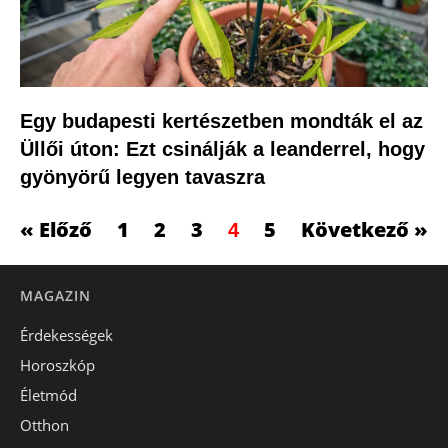
Egy budapesti kertészetben mondták el az
Üllői úton: Ezt csinálják a leanderrel, hogy
gyönyörű legyen tavaszra
« Előző
1
2
3
5
Következő »
4
MAGAZIN
Érdekességek
Horoszkóp
Életmód
Otthon