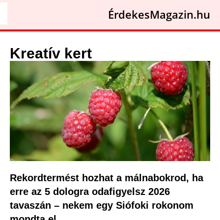
ÉrdekesMagazin.hu
Kreatív kert
Rekordtermést hozhat a málnabokrod, ha
erre az 5 dologra odafigyelsz 2026
tavaszán – nekem egy Siófoki rokonom
mondta el