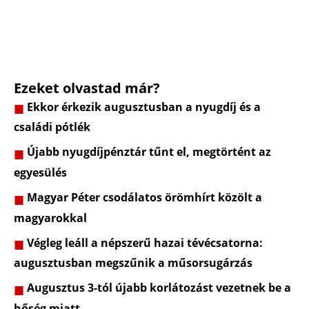
Ezeket olvastad már?
Ekkor érkezik augusztusban a nyugdíj és a
családi pótlék
Újabb nyugdíjpénztár tűnt el, megtörtént az
egyesülés
Magyar Péter csodálatos örömhírt közölt a
magyarokkal
Végleg leáll a népszerű hazai tévécsatorna:
augusztusban megszűnik a műsorsugárzás
Augusztus 3-tól újabb korlátozást vezetnek be a
hőség miatt