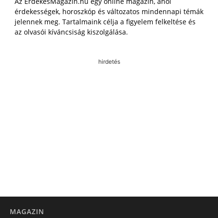
Az ÉrdekesMagazin.hu egy online magazin, ahol
érdekességek, horoszkóp és változatos mindennapi témák
jelennek meg. Tartalmaink célja a figyelem felkeltése és
az olvasói kíváncsiság kiszolgálása.
hirdetés
MAGAZIN