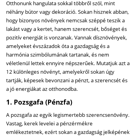
Otthonunk hangulata sokkal többről szól, mint
néhány bútor vagy dekoráció. Sokan hisznek abban,
hogy bizonyos növények nemcsak széppé teszik a
lakást vagy a kertet, hanem szerencsét, bőséget és
pozitív energiát is vonzanak. Vannak dísznövények,
amelyeket évszázadok óta a gazdagság és a
harmónia szimbólumának tartanak, és nem
véletlenül lettek ennyire népszerűek. Mutatjuk azt a
12 különleges növényt, amelyekről sokan úgy
tartják, képesek bevonzani a pénzt, a szerencsét és
a jó energiákat az otthonodba.
1. Pozsgafa (Pénzfa)
A pozsgafa az egyik legismertebb szerencsenövény.
Vastag, kerek levelei a pénzérmékre
emlékeztetnek, ezért sokan a gazdagság jelképének