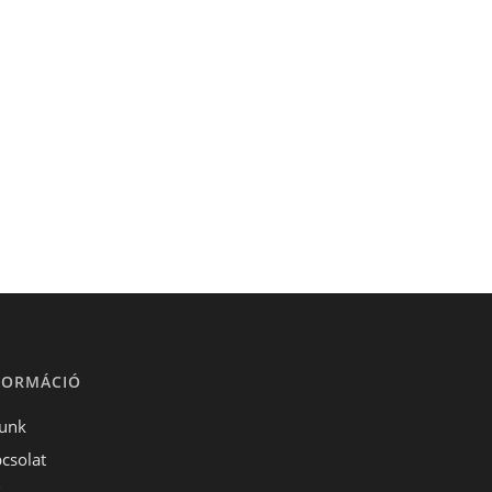
FORMÁCIÓ
unk
csolat
S