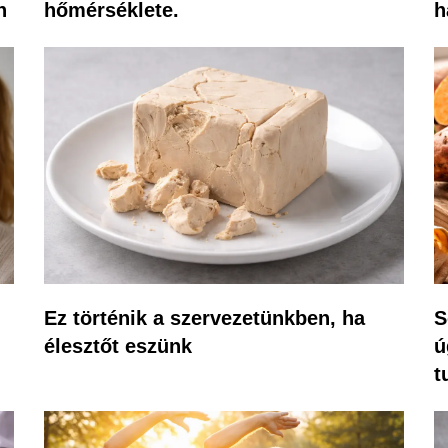
n
hőmérséklete.
h
Ez történik a szervezetünkben, ha
S
élesztőt eszünk
ú
t