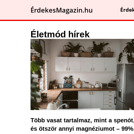
ÉrdekesMagazin.hu
Érde
Életmód hírek
Több vasat tartalmaz, mint a spenót
és ötször annyi magnéziumot – 99%