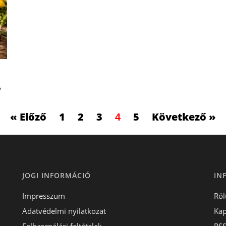
?
« Előző
1
2
3
5
Következő »
4
JOGI INFORMÁCIÓ
IN
Impresszum
Ról
Adatvédelmi nyilatkozat
Kap
Felhasználási feltételek
RS