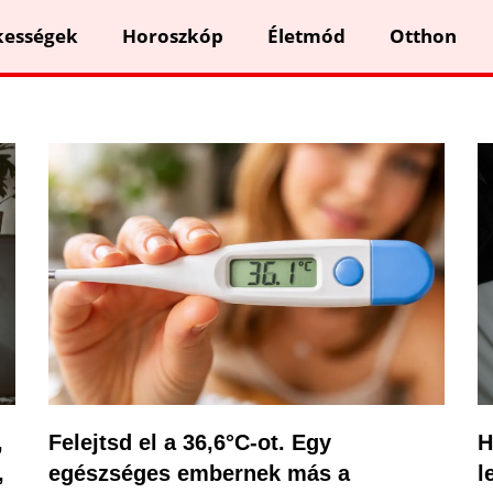
kességek
Horoszkóp
Életmód
Otthon
,
Felejtsd el a 36,6°C-ot. Egy
H
,
egészséges embernek más a
l