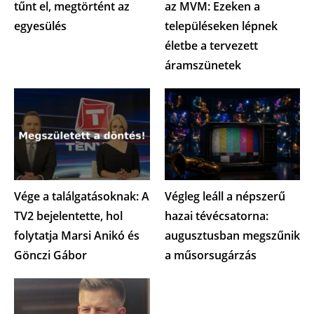
tűnt el, megtörtént az
az MVM: Ezeken a
egyesülés
településeken lépnek
életbe a tervezett
áramszünetek
Vége a találgatásoknak: A
Végleg leáll a népszerű
TV2 bejelentette, hol
hazai tévécsatorna:
folytatja Marsi Anikó és
augusztusban megszűnik
Gönczi Gábor
a műsorsugárzás