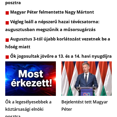
posztra
Magyar Péter felmentette Nagy Mártont
Végleg leáll a népszerű hazai tévécsatorna:
augusztusban megszűnik a műsorsugárzás
Augusztus 3-tól újabb korlátozást vezetnek be a
hőség miatt
Ők jogosultak jövőre a 13. és a 14. havi nyugdíjra
Ők a legesélyesebbek a
Bejelentést tett Magyar
köztársasági elnöki
Péter
posztra