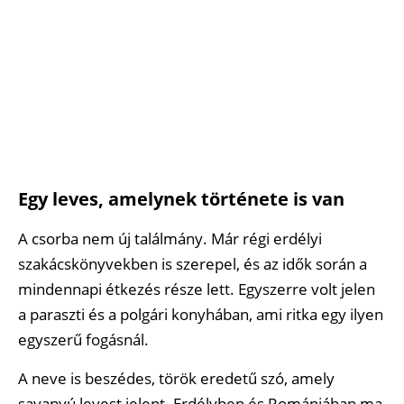
Egy leves, amelynek története is van
A csorba nem új találmány. Már régi erdélyi
szakácskönyvekben is szerepel, és az idők során a
mindennapi étkezés része lett. Egyszerre volt jelen
a paraszti és a polgári konyhában, ami ritka egy ilyen
egyszerű fogásnál.
A neve is beszédes, török eredetű szó, amely
savanyú levest jelent. Erdélyben és Romániában ma