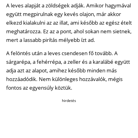
A leves alapját a zöldségek adják. Amikor hagymával
együtt megpirulnak egy kevés olajon, már akkor
elkezd kialakulni az az illat, ami később az egész ételt
meghatározza. Ez az a pont, ahol sokan nem sietnek,
mert a lassabb pirítás mélyebb ízt ad.
A felöntés után a leves csendesen fő tovább. A
sárgarépa, a fehérrépa, a zeller és a karalábé együtt
adja azt az alapot, amihez később minden más
hozzáadódik. Nem különleges hozzávalók, mégis
fontos az egyensúly köztük.
hirdetés