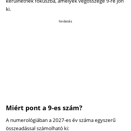
kerülhetnek fókuszba, amelyek végösszege 9-re jön
ki.
hirdetés
Miért pont a 9-es szám?
A numerológiában a 2027-es év száma egyszerű
összeadással számolható ki: