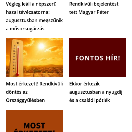
Végleg leáll a népszerű
Rendkívüli bejelentést
hazai tévécsatorna:
tett Magyar Péter
augusztusban megszűnik
a műsorsugárzás
Most érkezett! Rendkívüli
Ekkor érkezik
döntés az
augusztusban a nyugdíj
Országgyűlésben
és a családi pótlék