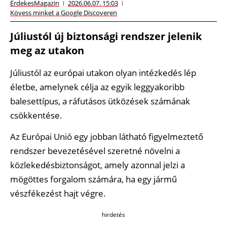
ÉrdekesMagazin
2026.06.07. 15:03
Kövess minket a Google Discoveren
Júliustól új biztonsági rendszer jelenik
meg az utakon
Júliustól az európai utakon olyan intézkedés lép
életbe, amelynek célja az egyik leggyakoribb
balesettípus, a ráfutásos ütközések számának
csökkentése.
Az Európai Unió egy jobban látható figyelmeztető
rendszer bevezetésével szeretné növelni a
közlekedésbiztonságot, amely azonnal jelzi a
mögöttes forgalom számára, ha egy jármű
vészfékezést hajt végre.
hirdetés