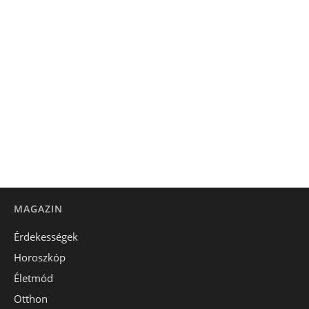
MAGAZIN
Érdekességek
Horoszkóp
Életmód
Otthon