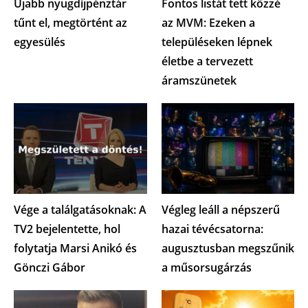
Újabb nyugdíjpénztár
Fontos listát tett közzé
tűnt el, megtörtént az
az MVM: Ezeken a
egyesülés
településeken lépnek
életbe a tervezett
áramszünetek
Vége a találgatásoknak: A
Végleg leáll a népszerű
TV2 bejelentette, hol
hazai tévécsatorna:
folytatja Marsi Anikó és
augusztusban megszűnik
Gönczi Gábor
a műsorsugárzás