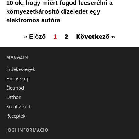
10 ok, hogy miért fogod lecserélni a
környezetkárosító dízeledet egy
elektromos autóra
2
Következő »
« Előző
1
MAGAZIN
Érdekességek
Horoszkóp
Életmód
Otthon
Kreatív kert
Receptek
JOGI INFORMÁCIÓ