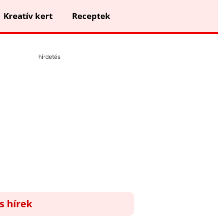
Kreatív kert
Receptek
hirdetés
ss hírek