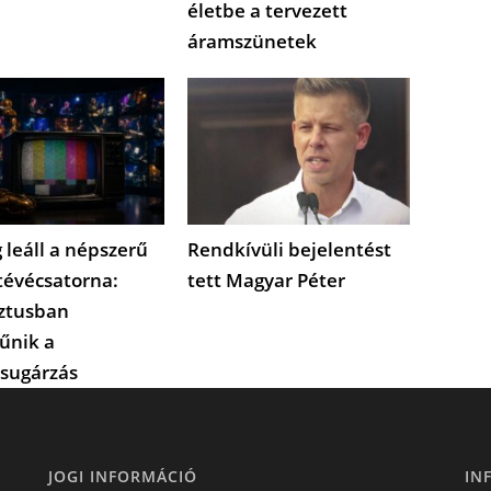
életbe a tervezett
áramszünetek
 leáll a népszerű
Rendkívüli bejelentést
tévécsatorna:
tett Magyar Péter
ztusban
űnik a
sugárzás
JOGI INFORMÁCIÓ
IN