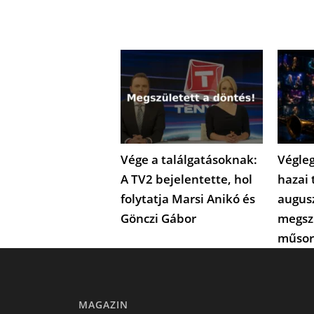
Vége a találgatásoknak:
Végleg
A TV2 bejelentette, hol
hazai 
folytatja Marsi Anikó és
augus
Gönczi Gábor
megsz
műsor
MAGAZIN