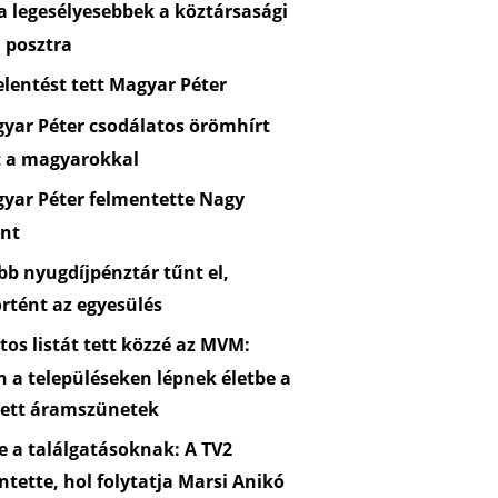
 legesélyesebbek a köztársasági
 posztra
lentést tett Magyar Péter
yar Péter csodálatos örömhírt
t a magyarokkal
yar Péter felmentette Nagy
nt
b nyugdíjpénztár tűnt el,
rtént az egyesülés
os listát tett közzé az MVM:
n a településeken lépnek életbe a
zett áramszünetek
 a találgatásoknak: A TV2
ntette, hol folytatja Marsi Anikó