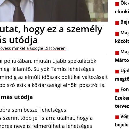
Ők a
elnöki
Beje
utat, hogy ez a személy
Mag
ás utódja
közöl
övess minket a Google Discoveren
Mag
Márto
i politikában, miután újabb spekulációk
lenlegi államfő, Sulyok Tamás lehetséges
Újab
indig az elmúlt időszak politikai változásait
megtö
b szó esik a köztársasági elnöki posztról is.
Font
amás utódja
Ezeke
terve
ábbra sem beszél lehetséges
Vége
 szerint több jel is arra utalhat, hogy a
bejele
ndrea neve is felmerülhet a lehetséges