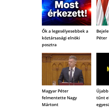
Ők a legesélyesebbek a
Bejele
köztársasági elnöki
Péter
posztra
Magyar Péter
Újabb
felmentette Nagy
tűnt e
Mártont
egyes