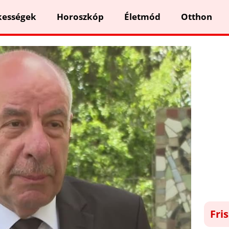
kességek
Horoszkóp
Életmód
Otthon
Fri