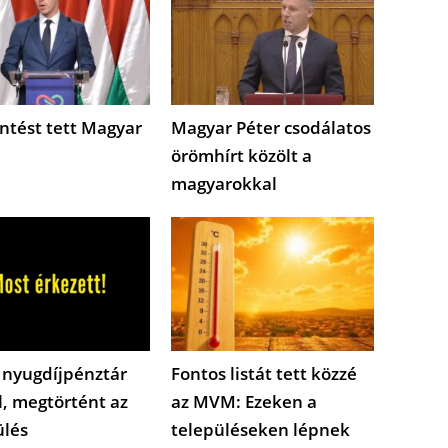
ntést tett Magyar
Magyar Péter csodálatos
örömhírt közölt a
magyarokkal
 nyugdíjpénztár
Fontos listát tett közzé
l, megtörtént az
az MVM: Ezeken a
ülés
településeken lépnek