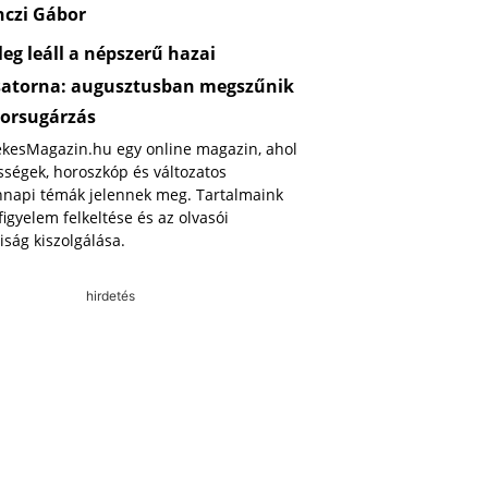
nczi Gábor
eg leáll a népszerű hazai
satorna: augusztusban megszűnik
orsugárzás
ekesMagazin.hu egy online magazin, ahol
ségek, horoszkóp és változatos
napi témák jelennek meg. Tartalmaink
 figyelem felkeltése és az olvasói
iság kiszolgálása.
hirdetés