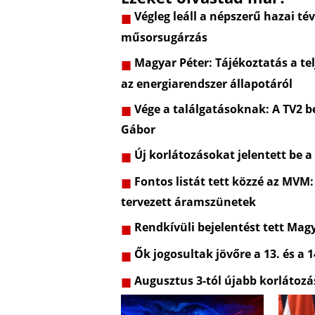
Végleg leáll a népszerű hazai t
műsorsugárzás
Magyar Péter: Tájékoztatás a telj
az energiarendszer állapotáról
Vége a találgatásoknak: A TV2 be
Gábor
Új korlátozásokat jelentett be a
Fontos listát tett közzé az MVM:
tervezett áramszünetek
Rendkívüli bejelentést tett Mag
Ők jogosultak jövőre a 13. és a 1
Augusztus 3-tól újabb korlátozá