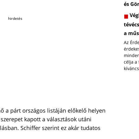
és Gö
Végl
hirdetés
tévéc
a műs
Az Érd
érdekes
minden
célja a
kíváncs
ő a párt országos listáján előkelő helyen
 szerepet kapott a választások utáni
llásban. Schiffer szerint ez akár tudatos