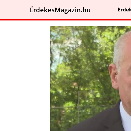
ÉrdekesMagazin.hu
Érde