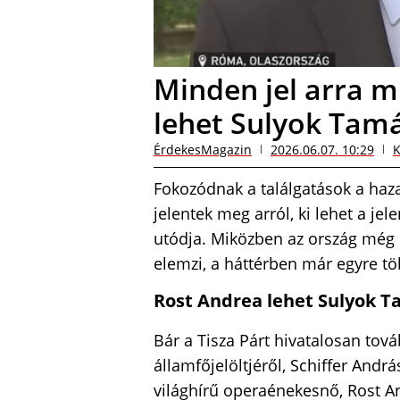
Minden jel arra m
lehet Sulyok Tam
ÉrdekesMagazin
2026.06.07. 10:29
K
Fokozódnak a találgatások a haza
jelentek meg arról, ki lehet a je
utódja. Miközben az ország még m
elemzi, a háttérben már egyre töb
Rost Andrea lehet Sulyok T
Bár a Tisza Párt hivatalosan tov
államfőjelöltjéről, Schiffer András
világhírű operaénekesnő, Rost A