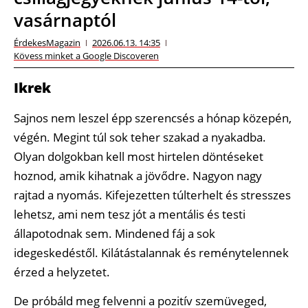
vasárnaptól
ÉrdekesMagazin
2026.06.13. 14:35
Kövess minket a Google Discoveren
Ikrek
Sajnos nem leszel épp szerencsés a hónap közepén,
végén. Megint túl sok teher szakad a nyakadba.
Olyan dolgokban kell most hirtelen döntéseket
hoznod, amik kihatnak a jövődre. Nagyon nagy
rajtad a nyomás. Kifejezetten túlterhelt és stresszes
lehetsz, ami nem tesz jót a mentális és testi
állapotodnak sem. Mindened fáj a sok
idegeskedéstől. Kilátástalannak és reménytelennek
érzed a helyzetet.
De próbáld meg felvenni a pozitív szemüveged,