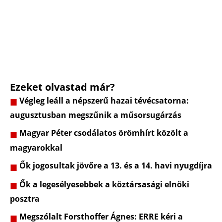
Ezeket olvastad már?
Végleg leáll a népszerű hazai tévécsatorna:
augusztusban megszűnik a műsorsugárzás
Magyar Péter csodálatos örömhírt közölt a
magyarokkal
Ők jogosultak jövőre a 13. és a 14. havi nyugdíjra
Ők a legesélyesebbek a köztársasági elnöki
posztra
Megszólalt Forsthoffer Ágnes: ERRE kéri a