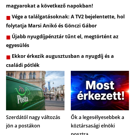
magyarokat a következő napokban!
Vége a találgatásoknak: A TV2 bejelentette, hol
folytatja Marsi Anikó és Gönczi Gábor
Újabb nyugdíjpénztár tűnt el, megtörtént az
egyesülés
Ekkor érkezik augusztusban a nyugdíj és a
családi pótlék
Szerdától nagy változás
Ők a legesélyesebbek a
jön a postákon
köztársasági elnöki
posztra