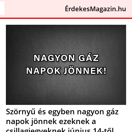
ÉrdekesMagazin.hu
Szörnyű és egyben nagyon gáz
napok jönnek ezeknek a
csillagjegyeknek június 14-től,