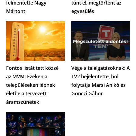
felmentette Nagy
tűnt el, megtörtént az
Mártont
egyesülés
Fontos listát tett közzé
Vége a találgatásoknak: A
az MVM: Ezeken a
TV2 bejelentette, hol
településeken lépnek
folytatja Marsi Anikó és
életbe a tervezett
Gönczi Gábor
áramszünetek