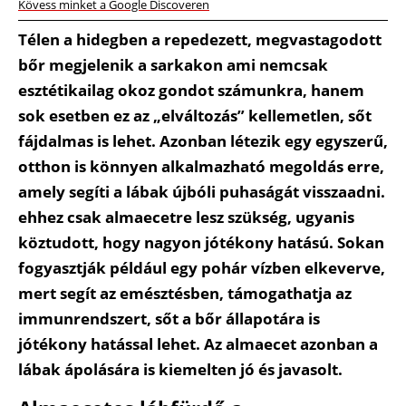
Kövess minket a Google Discoveren
Télen a hidegben a repedezett, megvastagodott
bőr megjelenik a sarkakon ami nemcsak
esztétikailag okoz gondot számunkra, hanem
sok esetben ez az „elváltozás” kellemetlen, sőt
fájdalmas is lehet. Azonban létezik egy egyszerű,
otthon is könnyen alkalmazható megoldás erre,
amely segíti a lábak újbóli puhaságát visszaadni.
ehhez csak almaecetre lesz szükség, ugyanis
köztudott, hogy nagyon jótékony hatású. Sokan
fogyasztják például egy pohár vízben elkeverve,
mert segít az emésztésben, támogathatja az
immunrendszert, sőt a bőr állapotára is
jótékony hatással lehet. Az almaecet azonban a
lábak ápolására is kiemelten jó és javasolt.