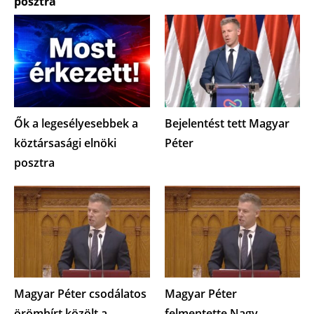
posztra
Ők a legesélyesebbek a
Bejelentést tett Magyar
köztársasági elnöki
Péter
posztra
Magyar Péter csodálatos
Magyar Péter
örömhírt közölt a
felmentette Nagy