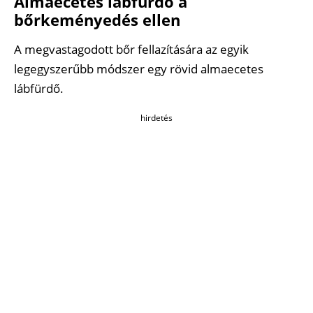
Almaecetes lábfürdő a
bőrkeményedés ellen
A megvastagodott bőr fellazítására az egyik
legegyszerűbb módszer egy rövid almaecetes
lábfürdő.
hirdetés