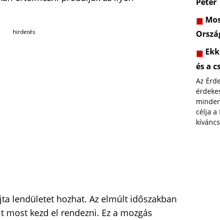
Péter
Most
hirdetés
Orszá
Ekk
és a c
Az Érd
érdekes
minden
célja a
kíváncs
ajta lendületet hozhat. Az elmúlt időszakban
mit most kezd el rendezni. Ez a mozgás