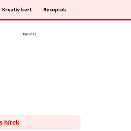
Kreatív kert
Receptek
hirdetés
ss hírek