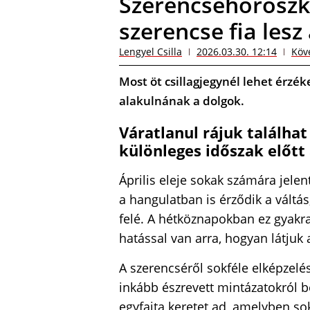
Szerencsehoroszkóp
szerencse fia lesz 
Lengyel Csilla
2026.03.30. 12:14
Köv
Most öt csillagjegynél lehet érzé
alakulnának a dolgok.
Váratlanul rájuk találhat 
különleges időszak előtt 
Április eleje sokak számára jel
a hangulatban is érződik a váltá
felé. A hétköznapokban ez gyakr
hatással van arra, hogyan látjuk 
A szerencséről sokféle elképzelés
inkább észrevett mintázatokról b
egyfajta keretet ad, amelyben so