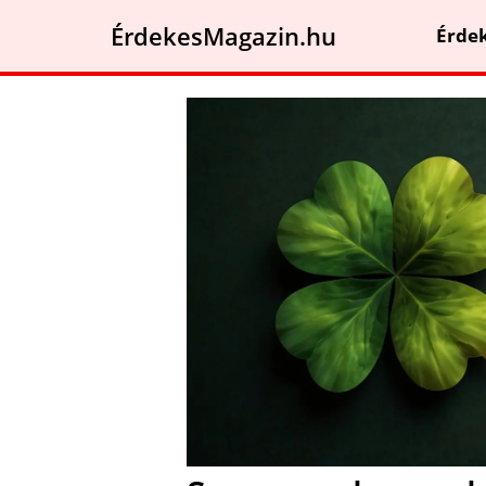
ÉrdekesMagazin.hu
Érde