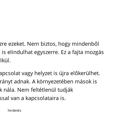
zre ezeket. Nem biztos, hogy mindenből
 is elindulhat egyszerre. Ez a fajta mozgás
lkül.
pcsolat vagy helyzet is újra előkerülhet.
irányt adnak. A környezetében mások is
k nála. Nem feltétlenül tudják
sal van a kapcsolataira is.
hirdetés