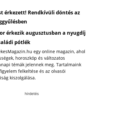
 érkezett! Rendkívüli döntés az
ggyűlésben
or érkezik augusztusban a nyugdíj
saládi pótlék
ekesMagazin.hu egy online magazin, ahol
ségek, horoszkóp és változatos
napi témák jelennek meg. Tartalmaink
 figyelem felkeltése és az olvasói
iság kiszolgálása.
hirdetés