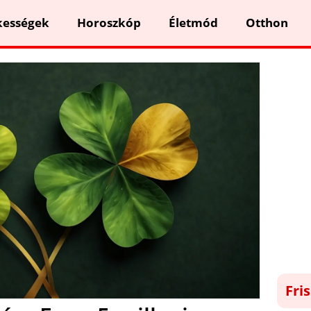
kességek
Horoszkóp
Életmód
Otthon
Fri