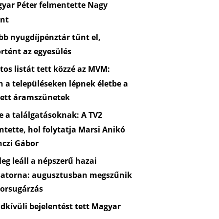
yar Péter felmentette Nagy
nt
b nyugdíjpénztár tűnt el,
rtént az egyesülés
os listát tett közzé az MVM:
n a településeken lépnek életbe a
zett áramszünetek
 a találgatásoknak: A TV2
ntette, hol folytatja Marsi Anikó
nczi Gábor
eg leáll a népszerű hazai
satorna: augusztusban megszűnik
orsugárzás
kívüli bejelentést tett Magyar