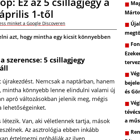
: Ez az 5 csillagjegy a
Mag
április 1-től
Márto
Újab
ess minket a Google Discoveren
megtö
kelni azt, hogy mintha egy kicsit könnyebben
Font
Ezeke
a szerencse: 5 csillagjegy
terve
áll
Vége
ent újrakezdést. Nemcsak a naptárban, hanem
bejele
s, mintha könnyebb lenne elindulni valami új
és Gö
an apró változásokban jelenik meg, mégis
Végl
a lehetőségeinket.
tévéc
 létezik. Van, aki véletlennek tartja, mások
a műs
eszélnek. Az asztrológia ebben inkább
Rend
kan értelmezni próbálják az ilyen