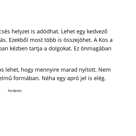
csés helyzet is adódhat. Lehet egy kedvező
ás. Ezekből most több is összejöhet. A Kos a
bban kézben tartja a dolgokat. Ez önmagában
os lehet, hogy mennyire marad nyitott. Nem
elmű formában. Néha egy apró jel is elég.
hirdetés