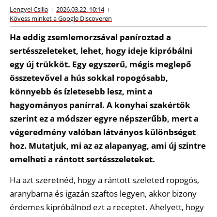
Lengyel Csilla
2026.03.22. 10:14
Kövess minket a Google Discoveren
Ha eddig zsemlemorzsával paníroztad a
sertésszeleteket, lehet, hogy ideje kipróbálni
egy új trükköt. Egy egyszerű, mégis meglepő
összetevővel a hús sokkal ropogósabb,
könnyebb és ízletesebb lesz, mint a
hagyományos panírral. A konyhai szakértők
szerint ez a módszer egyre népszerűbb, mert a
végeredmény valóban látványos különbséget
hoz. Mutatjuk, mi az az alapanyag, ami új szintre
emelheti a rántott sertésszeleteket.
Ha azt szeretnéd, hogy a rántott szeleted ropogós,
aranybarna és igazán szaftos legyen, akkor bizony
érdemes kipróbálnod ezt a receptet. Ahelyett, hogy