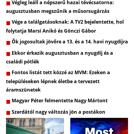
Végleg leáll a népszerű hazai tévécsatorna:
augusztusban megszűnik a műsorsugárzás
Vége a találgatásoknak: A TV2 bejelentette, hol
folytatja Marsi Anikó és Gönczi Gábor
Ők jogosultak jövőre a 13. és a 14. havi nyugdíjra
Ekkor érkezik augusztusban a nyugdíj és a
családi pótlék
Fontos listát tett közzé az MVM: Ezeken a
településeken lépnek életbe a tervezett
áramszünetek
Magyar Péter felmentette Nagy Mártont
Szerdától nagy változás jön a postákon