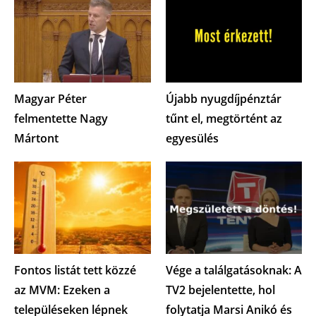
Magyar Péter
Újabb nyugdíjpénztár
felmentette Nagy
tűnt el, megtörtént az
Mártont
egyesülés
Fontos listát tett közzé
Vége a találgatásoknak: A
az MVM: Ezeken a
TV2 bejelentette, hol
településeken lépnek
folytatja Marsi Anikó és