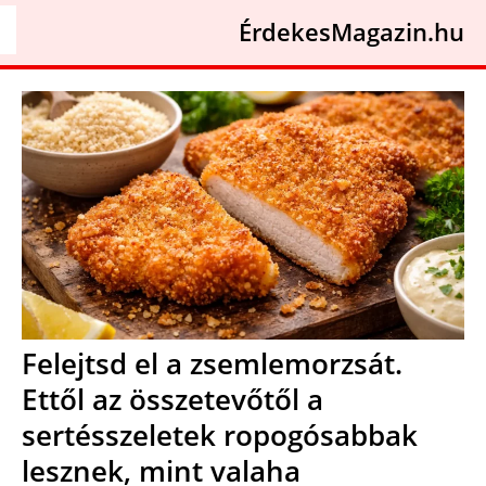
ÉrdekesMagazin.hu
Felejtsd el a zsemlemorzsát.
Ettől az összetevőtől a
sertésszeletek ropogósabbak
lesznek, mint valaha