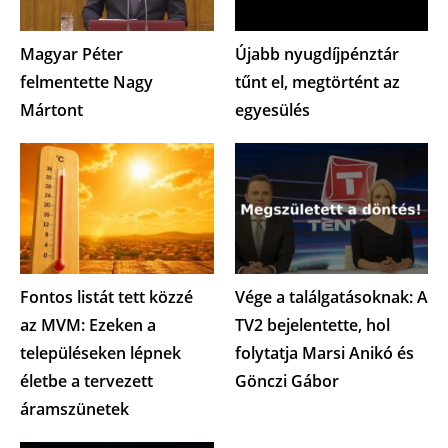
Magyar Péter
Újabb nyugdíjpénztár
felmentette Nagy
tűnt el, megtörtént az
Mártont
egyesülés
Fontos listát tett közzé
Vége a találgatásoknak: A
az MVM: Ezeken a
TV2 bejelentette, hol
településeken lépnek
folytatja Marsi Anikó és
életbe a tervezett
Gönczi Gábor
áramszünetek