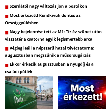
Szerdától nagy változás jön a postákon
Most érkezett! Rendkívüli döntés az
Országgyűlésben
Nagy bejelentést tett az M1: Tíz év szünet után
visszatér a csatorna egyik legismertebb arca
Végleg leáll a népszerű hazai tévécsatorna:
augusztusban megszűnik a műsorsugárzás
Ekkor érkezik augusztusban a nyugdíj és a
családi pótlék