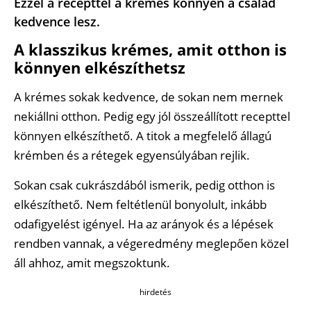
Ezzel a recepttel a krémes könnyen a család
kedvence lesz.
A klasszikus krémes, amit otthon is
könnyen elkészíthetsz
A krémes sokak kedvence, de sokan nem mernek
nekiállni otthon. Pedig egy jól összeállított recepttel
könnyen elkészíthető. A titok a megfelelő állagú
krémben és a rétegek egyensúlyában rejlik.
Sokan csak cukrászdából ismerik, pedig otthon is
elkészíthető. Nem feltétlenül bonyolult, inkább
odafigyelést igényel. Ha az arányok és a lépések
rendben vannak, a végeredmény meglepően közel
áll ahhoz, amit megszoktunk.
hirdetés