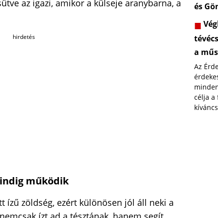
sütve az igazi, amikor a külseje aranybarna, a
és Gö
Végl
hirdetés
tévéc
a műs
Az Érd
érdekes
minden
célja a
kíváncs
mindig működik
ízű zöldség, ezért különösen jól áll neki a
t nemcsak ízt ad a tésztának, hanem segít