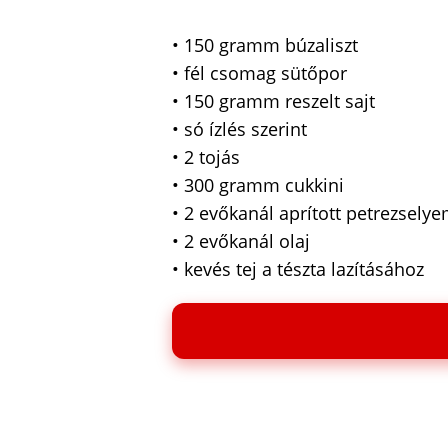
• 150 gramm búzaliszt
• fél csomag sütőpor
• 150 gramm reszelt sajt
• só ízlés szerint
• 2 tojás
• 300 gramm cukkini
• 2 evőkanál aprított petrezsely
• 2 evőkanál olaj
• kevés tej a tészta lazításához