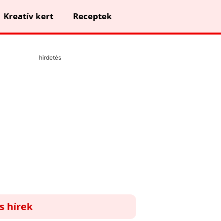
Kreatív kert
Receptek
hirdetés
ss hírek