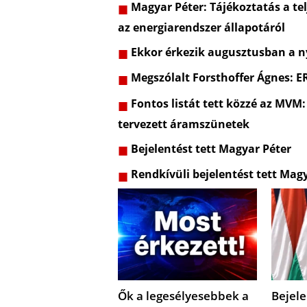
Magyar Péter: Tájékoztatás a telj
az energiarendszer állapotáról
Ekkor érkezik augusztusban a ny
Megszólalt Forsthoffer Ágnes: 
Fontos listát tett közzé az MVM:
tervezett áramszünetek
Bejelentést tett Magyar Péter
Rendkívüli bejelentést tett Mag
Ők a legesélyesebbek a
Bejele