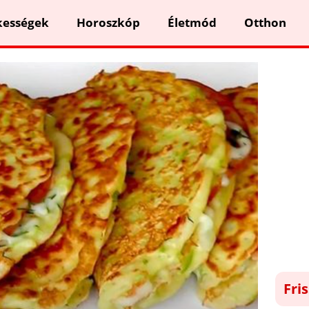
kességek
Horoszkóp
Életmód
Otthon
Fri