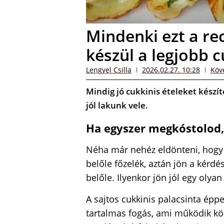
Mindenki ezt a rec
készül a legjobb c
Lengyel Csilla
2026.02.27. 10:28
Köv
Mindig jó cukkinis ételeket kész
jól lakunk vele.
Ha egyszer megkóstolod,
Néha már nehéz eldönteni, hogy m
belőle főzelék, aztán jön a kérdé
belőle. Ilyenkor jön jól egy olyan
A sajtos cukkinis palacsinta épp
tartalmas fogás, ami működik kö