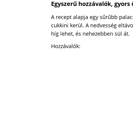
Egyszerű hozzávalók, gyors 
A recept alapja egy sűrűbb palac
cukkini kerül. A nedvesség eltáv
híg lehet, és nehezebben sül át.
Hozzávalók: