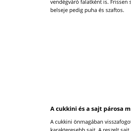
vendégváró falatként is. Frissen 
belseje pedig puha és szaftos.
A cukkini és a sajt párosa 
A cukkini önmagában visszafogott 
karakteresebb sajt. A reszelt saj