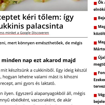
Ők a
elnöki
eptet kéri tőlem: így
Beje
ukkinis palacsinta
Mag
ess minket a Google Discoveren
közöl
Mag
íteni, mert könnyen emészthetőek, de mégis
Márto
Újab
 minden nap ezt akarod majd
megtö
it készítsünk a cukkiniből. Egy ideig készül
Font
s, hogyan lehetne valami mást is kihozni
Ezeke
 recept, ami gyors és laktató.
terve
en ilyen. Egyszerű alapanyagokból áll, mégis
Vége
nnyű ebédként, vacsoraként, de akár
bejele