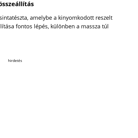
összeállítás
sintatészta, amelybe a kinyomkodott reszelt
olítása fontos lépés, különben a massza túl
hirdetés