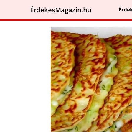
ÉrdekesMagazin.hu
Érde