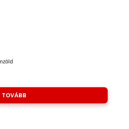
emzöld
TOVÁBB