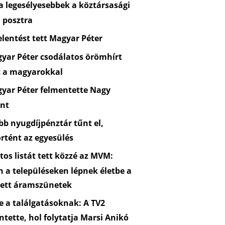
 legesélyesebbek a köztársasági
 posztra
lentést tett Magyar Péter
yar Péter csodálatos örömhírt
t a magyarokkal
yar Péter felmentette Nagy
nt
b nyugdíjpénztár tűnt el,
rtént az egyesülés
os listát tett közzé az MVM:
n a településeken lépnek életbe a
zett áramszünetek
 a találgatásoknak: A TV2
ntette, hol folytatja Marsi Anikó