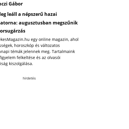
nczi Gábor
eg leáll a népszerű hazai
satorna: augusztusban megszűnik
orsugárzás
ekesMagazin.hu egy online magazin, ahol
ségek, horoszkóp és változatos
napi témák jelennek meg. Tartalmaink
 figyelem felkeltése és az olvasói
iság kiszolgálása.
hirdetés