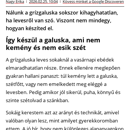
Nagy Erika
2026.02.25. 10:04
Kövess minket a Google Discoveren
Nálunk a grízgaluska sokszor kihagyhatatlan,
ha levesről van szó. Viszont nem mindegy,
hogyan készíted el.
Így készül a galuska, ami nem
kemény és nem esik szét
A grízgaluska leves sokaknál a vasárnapi ebédek
elmaradhatatlan része. Ennek ellenére meglepően
gyakran hallani panaszt: túl kemény lett a galuska,
szétfőtt, vagy nem emelkedett meg eléggé a
levesben. Pedig amikor jól sikerül, puha, könnyű és
szinte szétolvad a szánkban.
Sokáig kerestem azt az arányt és technikát, amivel
valóban olyan lesz, mint amilyet gyerekkoromban
ettem. A jó hír, hogy nem különleges alapanyagokon