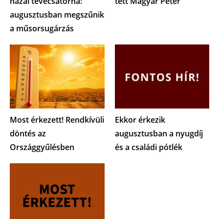
hazai tévécsatorna:
tett Magyar Péter
augusztusban megszűnik
a műsorsugárzás
Most érkezett! Rendkívüli
Ekkor érkezik
döntés az
augusztusban a nyugdíj
Országgyűlésben
és a családi pótlék