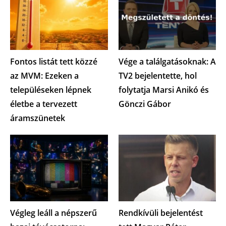
Fontos listát tett közzé
Vége a találgatásoknak: A
az MVM: Ezeken a
TV2 bejelentette, hol
településeken lépnek
folytatja Marsi Anikó és
életbe a tervezett
Gönczi Gábor
áramszünetek
Végleg leáll a népszerű
Rendkívüli bejelentést