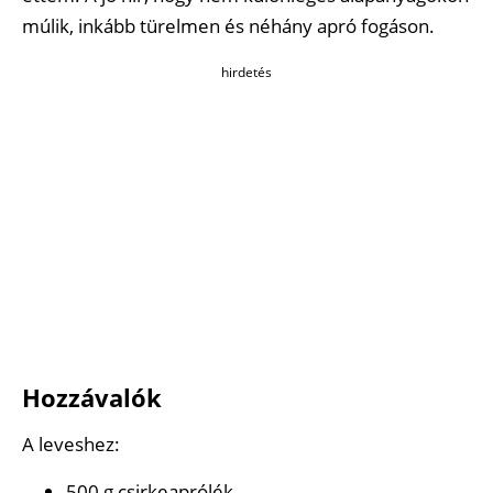
múlik, inkább türelmen és néhány apró fogáson.
hirdetés
Hozzávalók
A leveshez:
500 g csirkeaprólék