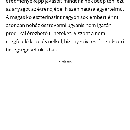
eredményeképp javasolt mindenkinek beépíteni ezt
az anyagot az étrendjébe, hiszen hatása egyértelmű.
A magas koleszterinszint nagyon sok embert érint,
azonban nehéz észrevenni ugyanis nem igazán
produkál érezhető tüneteket. Viszont a nem
megfelelő kezelés nélkül, bizony szív- és érrendszeri
betegségeket okozhat.
hirdetés