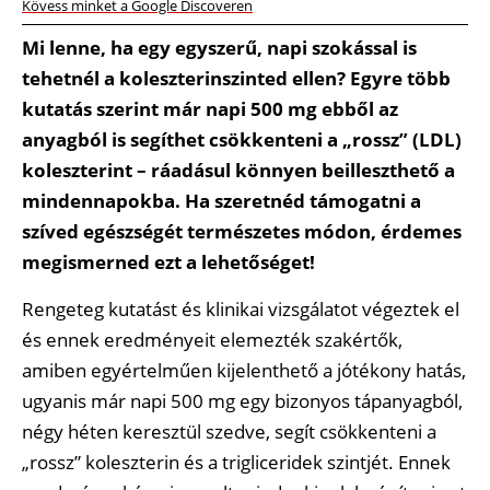
Kövess minket a Google Discoveren
Mi lenne, ha egy egyszerű, napi szokással is
tehetnél a koleszterinszinted ellen? Egyre több
kutatás szerint már napi 500 mg ebből az
anyagból is segíthet csökkenteni a „rossz” (LDL)
koleszterint – ráadásul könnyen beilleszthető a
mindennapokba. Ha szeretnéd támogatni a
szíved egészségét természetes módon, érdemes
megismerned ezt a lehetőséget!
Rengeteg kutatást és klinikai vizsgálatot végeztek el
és ennek eredményeit elemezték szakértők,
amiben egyértelműen kijelenthető a jótékony hatás,
ugyanis már napi 500 mg egy bizonyos tápanyagból,
négy héten keresztül szedve, segít csökkenteni a
„rossz” koleszterin és a trigliceridek szintjét. Ennek