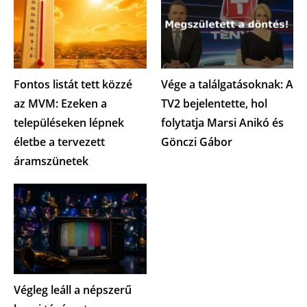
Fontos listát tett közzé
Vége a találgatásoknak: A
az MVM: Ezeken a
TV2 bejelentette, hol
településeken lépnek
folytatja Marsi Anikó és
életbe a tervezett
Gönczi Gábor
áramszünetek
Végleg leáll a népszerű