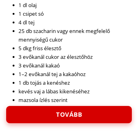
1 dl olaj
1 csipet só
4 dl tej
25 db szacharin vagy ennek megfelelő
mennyiségű cukor
5 dkg friss élesztő
3 evőkanál cukor az élesztőhöz
3 evőkanál kakaó
1–2 evőkanál tej a kakaóhoz
1 db tojás a kenéshez
kevés vaj a lábas kikenéséhez
mazsola ízlés szerint
TOVÁBB