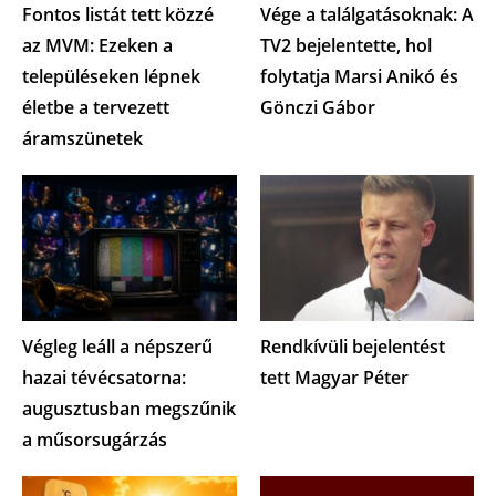
Fontos listát tett közzé
Vége a találgatásoknak: A
az MVM: Ezeken a
TV2 bejelentette, hol
településeken lépnek
folytatja Marsi Anikó és
életbe a tervezett
Gönczi Gábor
áramszünetek
Végleg leáll a népszerű
Rendkívüli bejelentést
hazai tévécsatorna:
tett Magyar Péter
augusztusban megszűnik
a műsorsugárzás