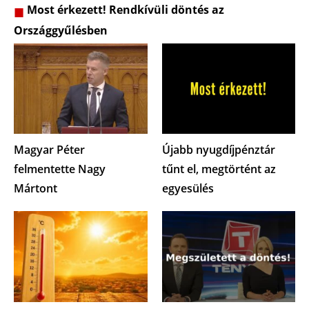
Most érkezett! Rendkívüli döntés az
Országgyűlésben
Magyar Péter
Újabb nyugdíjpénztár
felmentette Nagy
tűnt el, megtörtént az
Mártont
egyesülés