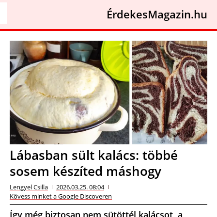
ÉrdekesMagazin.hu
Lábasban sült kalács: többé
sosem készíted máshogy
Lengyel Csilla
2026.03.25. 08:04
Kövess minket a Google Discoveren
Így még biztosan nem sütöttél kalácsot, a