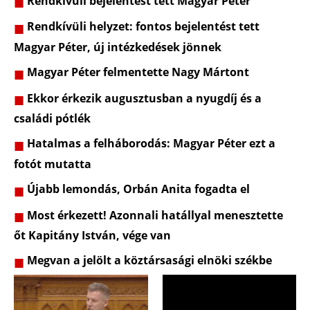
Rendkívüli bejelentést tett Magyar Péter
Rendkívüli helyzet: fontos bejelentést tett
Magyar Péter, új intézkedések jönnek
Magyar Péter felmentette Nagy Mártont
Ekkor érkezik augusztusban a nyugdíj és a
családi pótlék
Hatalmas a felháborodás: Magyar Péter ezt a
fotót mutatta
Újabb lemondás, Orbán Anita fogadta el
Most érkezett! Azonnali hatállyal menesztette
őt Kapitány István, vége van
Megvan a jelölt a köztársasági elnöki székbe