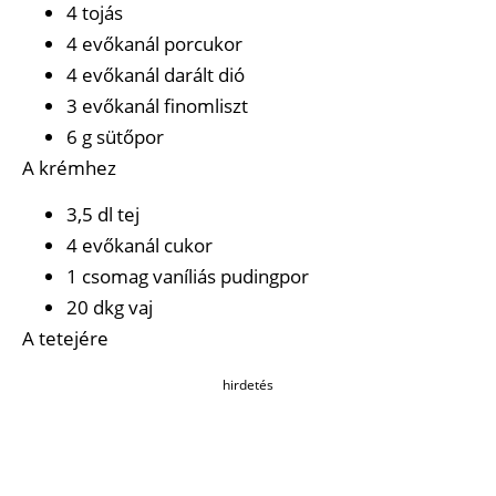
4 tojás
4 evőkanál porcukor
4 evőkanál darált dió
3 evőkanál finomliszt
6 g sütőpor
A krémhez
3,5 dl tej
4 evőkanál cukor
1 csomag vaníliás pudingpor
20 dkg vaj
A tetejére
hirdetés