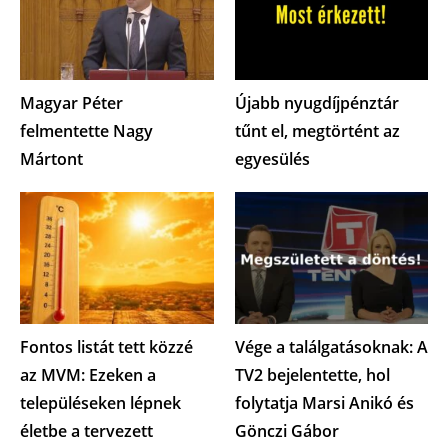
Magyar Péter
Újabb nyugdíjpénztár
felmentette Nagy
tűnt el, megtörtént az
Mártont
egyesülés
Fontos listát tett közzé
Vége a találgatásoknak: A
az MVM: Ezeken a
TV2 bejelentette, hol
településeken lépnek
folytatja Marsi Anikó és
életbe a tervezett
Gönczi Gábor