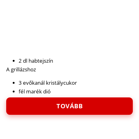
2 dl habtejszín
A grillázshoz
3 evőkanál kristálycukor
fél marék dió
TOVÁBB