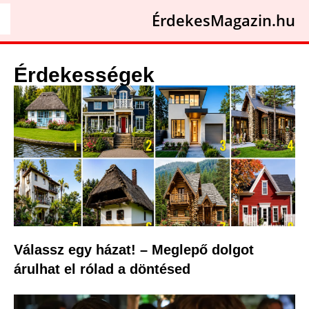
ÉrdekesMagazin.hu
Érdekességek
Válassz egy házat! – Meglepő dolgot
árulhat el rólad a döntésed