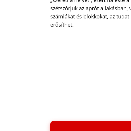
„szereti a helyét”, ezért ha este 
szétszórjuk az aprót a lakásban,
számlákat és blokkokat, az tudat 
erősíthet.