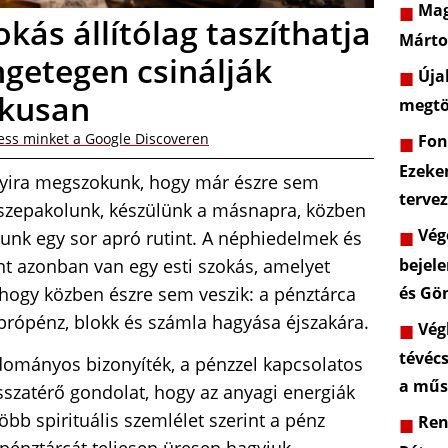
Mag
okás állítólag taszíthatja
Márto
ngetegen csinálják
Újab
ikusan
megtö
ess minket a Google Discoveren
Font
Ezeke
yira megszokunk, hogy már észre sem
terve
sszepakolunk, készülünk a másnapra, közben
Vége
unk egy sor apró rutint. A néphiedelmek és
bejele
int azonban van egy esti szokás, amelyet
és Gö
ogy közben észre sem veszik: a pénztárca
 aprópénz, blokk és számla hagyása éjszakára.
Végl
tévéc
dományos bizonyíték, a pénzzel kapcsolatos
a műs
szatérő gondolat, hogy az anyagi energiák
öbb spirituális szemlélet szerint a pénz
Rend