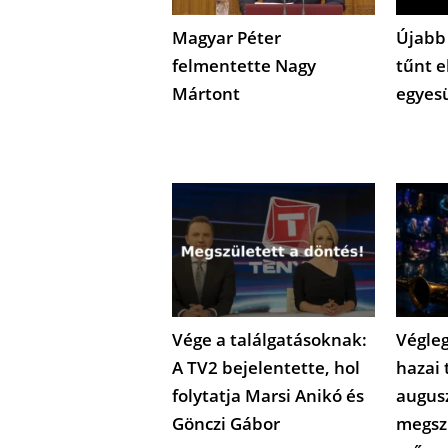
Magyar Péter
Újabb
felmentette Nagy
tűnt e
Mártont
egyes
Vége a találgatásoknak:
Végleg
A TV2 bejelentette, hol
hazai 
folytatja Marsi Anikó és
augus
Gönczi Gábor
megsz