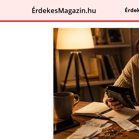
ÉrdekesMagazin.hu
Érde