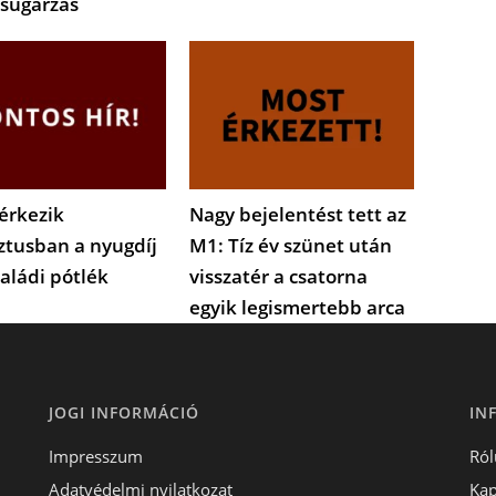
sugárzás
érkezik
Nagy bejelentést tett az
ztusban a nyugdíj
M1: Tíz év szünet után
saládi pótlék
visszatér a csatorna
egyik legismertebb arca
JOGI INFORMÁCIÓ
IN
Impresszum
Ról
Adatvédelmi nyilatkozat
Kap