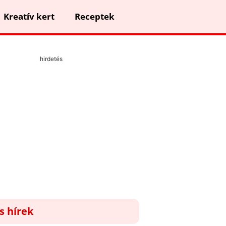
Kreatív kert
Receptek
hirdetés
ss hírek