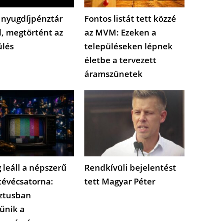
 nyugdíjpénztár
Fontos listát tett közzé
l, megtörtént az
az MVM: Ezeken a
ülés
településeken lépnek
életbe a tervezett
áramszünetek
 leáll a népszerű
Rendkívüli bejelentést
tévécsatorna:
tett Magyar Péter
ztusban
űnik a