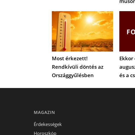
műsor
Most érkezett!
Ekkor 
Rendkívüli döntés az
augus
Országgyűlésben
és a c
MAGAZIN
Érdekességek
Horoszkóp