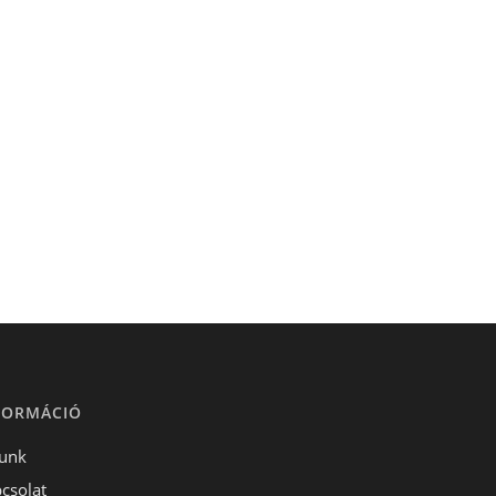
FORMÁCIÓ
unk
csolat