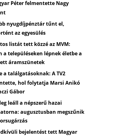
yar Péter felmentette Nagy
nt
b nyugdíjpénztár tűnt el,
rtént az egyesülés
os listát tett közzé az MVM:
n a településeken lépnek életbe a
zett áramszünetek
 a találgatásoknak: A TV2
ntette, hol folytatja Marsi Anikó
nczi Gábor
eg leáll a népszerű hazai
satorna: augusztusban megszűnik
orsugárzás
kívüli bejelentést tett Magyar