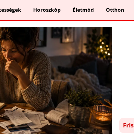
kességek
Horoszkóp
Életmód
Otthon
Fri