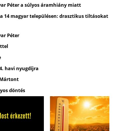
yar Péter a súlyos áramhiány miatt
 a 14 magyar településen: drasztikus tiltásokat
yar Péter
ttel
e
4. havi nyugdíjra
 Mártont
lyos döntés