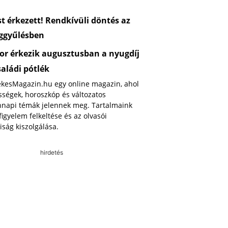
 érkezett! Rendkívüli döntés az
ggyűlésben
or érkezik augusztusban a nyugdíj
saládi pótlék
ekesMagazin.hu egy online magazin, ahol
ségek, horoszkóp és változatos
napi témák jelennek meg. Tartalmaink
 figyelem felkeltése és az olvasói
iság kiszolgálása.
hirdetés