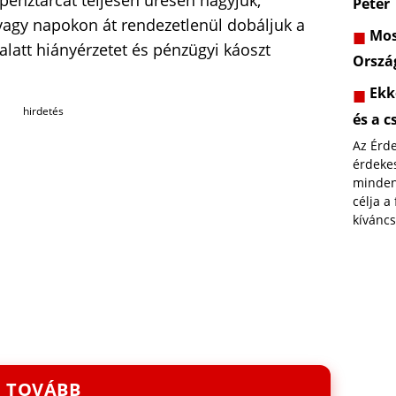
a pénztárcát teljesen üresen hagyjuk,
Péter
 vagy napokon át rendezetlenül dobáljuk a
Most
alatt hiányérzetet és pénzügyi káoszt
Orszá
Ekk
hirdetés
és a c
Az Érd
érdekes
minden
célja a
kíváncs
TOVÁBB