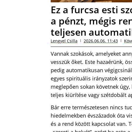
Ez a furcsa esti sz
a pénzt, mégis re
teljesen automat
Lengyel Csilla
2026.06.06. 11:43
Köv
Vannak szokások, amelyeket ann
vesszük őket. Este hazaérünk, ö
pedig automatikusan végigcsinál
egyes spirituális irányzatok szer
meglepően sokan követnek úgy, h
teljes kiürítése vagy szétdobált
Bár erre természetesen nincs tu
hiedelmekben évszázadok óta vis
és a rend között kapcsolat van. T