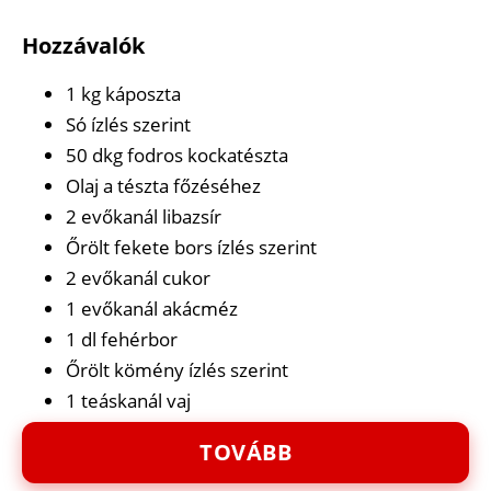
Hozzávalók
1 kg káposzta
Só ízlés szerint
50 dkg fodros kockatészta
Olaj a tészta főzéséhez
2 evőkanál libazsír
Őrölt fekete bors ízlés szerint
2 evőkanál cukor
1 evőkanál akácméz
1 dl fehérbor
Őrölt kömény ízlés szerint
1 teáskanál vaj
TOVÁBB