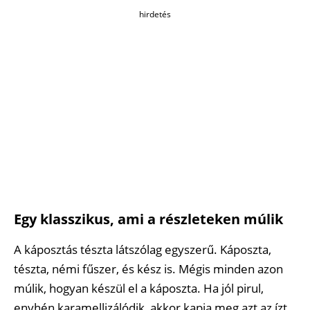
hirdetés
Egy klasszikus, ami a részleteken múlik
A káposztás tészta látszólag egyszerű. Káposzta,
tészta, némi fűszer, és kész is. Mégis minden azon
múlik, hogyan készül el a káposzta. Ha jól pirul,
enyhén karamellizálódik, akkor kapja meg azt az ízt,