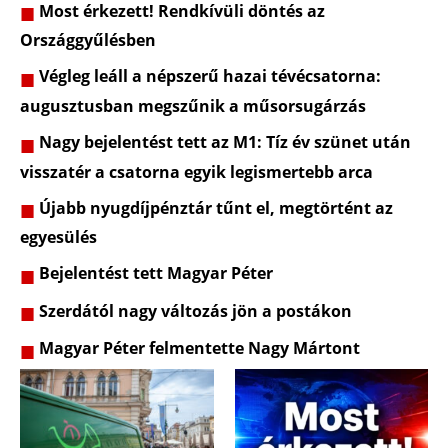
Most érkezett! Rendkívüli döntés az
Országgyűlésben
Végleg leáll a népszerű hazai tévécsatorna:
augusztusban megszűnik a műsorsugárzás
Nagy bejelentést tett az M1: Tíz év szünet után
visszatér a csatorna egyik legismertebb arca
Újabb nyugdíjpénztár tűnt el, megtörtént az
egyesülés
Bejelentést tett Magyar Péter
Szerdától nagy változás jön a postákon
Magyar Péter felmentette Nagy Mártont