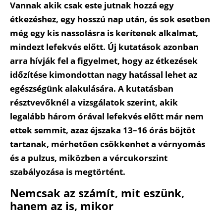
Vannak akik csak este jutnak hozzá egy
étkezéshez, egy hosszú nap után, és sok esetben
még egy kis nassolásra is kerítenek alkalmat,
mindezt lefekvés előtt. Új kutatások azonban
arra hívják fel a figyelmet, hogy az étkezések
időzítése kimondottan nagy hatással lehet az
egészségünk alakulására. A kutatásban
résztvevőknél a vizsgálatok szerint, akik
legalább három órával lefekvés előtt már nem
ettek semmit, azaz éjszaka 13–16 órás böjtöt
tartanak, mérhetően csökkenhet a vérnyomás
és a pulzus, miközben a vércukorszint
szabályozása is megtörtént.
Nemcsak az számít, mit eszünk,
hanem az is, mikor