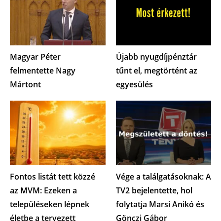
Magyar Péter
Újabb nyugdíjpénztár
felmentette Nagy
tűnt el, megtörtént az
Mártont
egyesülés
Fontos listát tett közzé
Vége a találgatásoknak: A
az MVM: Ezeken a
TV2 bejelentette, hol
településeken lépnek
folytatja Marsi Anikó és
életbe a tervezett
Gönczi Gábor