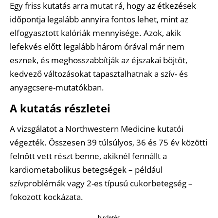
Egy friss kutatás arra mutat rá, hogy az étkezések
időpontja legalább annyira fontos lehet, mint az
elfogyasztott kalóriák mennyisége. Azok, akik
lefekvés előtt legalább három órával már nem
esznek, és meghosszabbítják az éjszakai böjtöt,
kedvező változásokat tapasztalhatnak a szív- és
anyagcsere-mutatókban.
A kutatás részletei
A vizsgálatot a Northwestern Medicine kutatói
végezték. Összesen 39 túlsúlyos, 36 és 75 év közötti
felnőtt vett részt benne, akiknél fennállt a
kardiometabolikus betegségek – például
szívproblémák vagy 2-es típusú cukorbetegség –
fokozott kockázata.
hirdetés