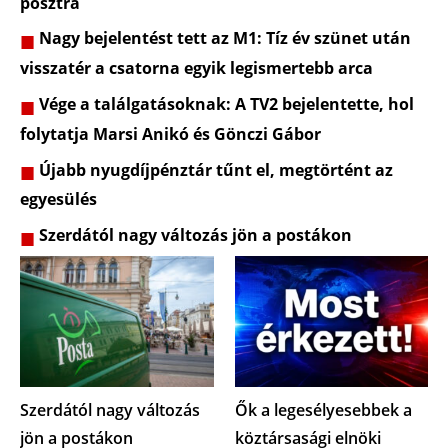
posztra
Nagy bejelentést tett az M1: Tíz év szünet után
visszatér a csatorna egyik legismertebb arca
Vége a találgatásoknak: A TV2 bejelentette, hol
folytatja Marsi Anikó és Gönczi Gábor
Újabb nyugdíjpénztár tűnt el, megtörtént az
egyesülés
Szerdától nagy változás jön a postákon
Szerdától nagy változás
Ők a legesélyesebbek a
jön a postákon
köztársasági elnöki