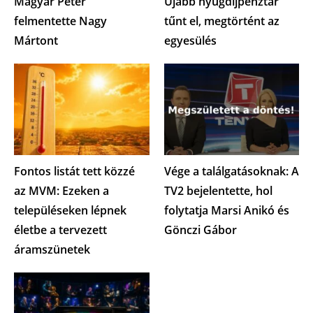
Magyar Péter
Újabb nyugdíjpénztár
felmentette Nagy
tűnt el, megtörtént az
Mártont
egyesülés
Fontos listát tett közzé
Vége a találgatásoknak: A
az MVM: Ezeken a
TV2 bejelentette, hol
településeken lépnek
folytatja Marsi Anikó és
életbe a tervezett
Gönczi Gábor
áramszünetek