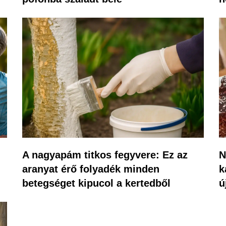
A nagyapám titkos fegyvere: Ez az
N
aranyat érő folyadék minden
k
betegséget kipucol a kertedből
ú