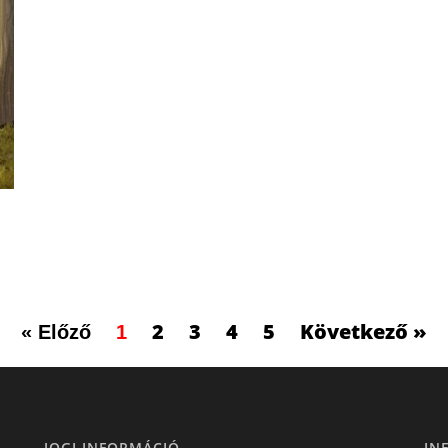
2
3
4
5
Következő »
« Előző
1
JOGI INFORMÁCIÓ
IN