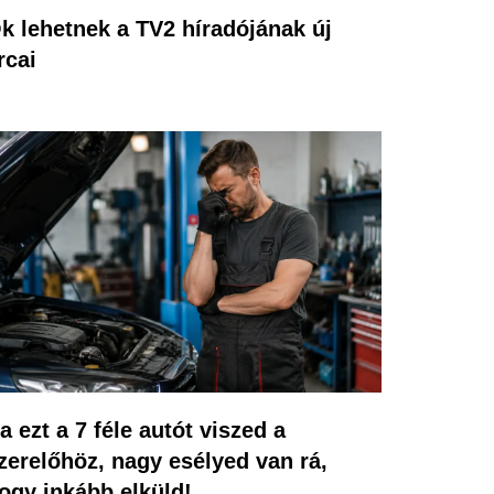
k lehetnek a TV2 híradójának új
rcai
a ezt a 7 féle autót viszed a
zerelőhöz, nagy esélyed van rá,
ogy inkább elküld!