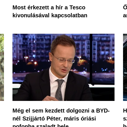
Most érkezett a hír a Tesco
Ő
kivonulásával kapcsolatban
a
Még el sem kezdett dolgozni a BYD-
H
nél Szijjártó Péter, máris óriási
s
pofonba szaladt bele
h