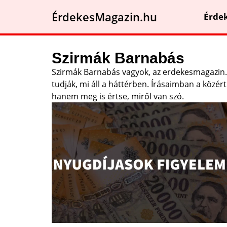
ÉrdekesMagazin.hu
Érde
Szirmák Barnabás
Szirmák Barnabás vagyok, az erdekesmagazin.
tudják, mi áll a háttérben. Írásaimban a közé
hanem meg is értse, miről van szó.