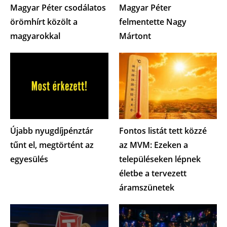
Magyar Péter csodálatos
Magyar Péter
örömhírt közölt a
felmentette Nagy
magyarokkal
Mártont
Újabb nyugdíjpénztár
Fontos listát tett közzé
tűnt el, megtörtént az
az MVM: Ezeken a
egyesülés
településeken lépnek
életbe a tervezett
áramszünetek