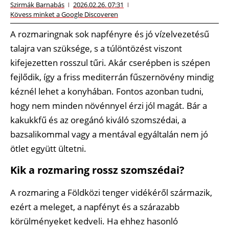
Szirmák Barnabás
2026.02.26. 07:31
Kövess minket a Google Discoveren
A rozmaringnak sok napfényre és jó vízelvezetésű
talajra van szüksége, s a túlöntözést viszont
kifejezetten rosszul tűri. Akár cserépben is szépen
fejlődik, így a friss mediterrán fűszernövény mindig
kéznél lehet a konyhában. Fontos azonban tudni,
hogy nem minden növénnyel érzi jól magát. Bár a
kakukkfű és az oregánó kiváló szomszédai, a
bazsalikommal vagy a mentával egyáltalán nem jó
ötlet együtt ültetni.
Kik a rozmaring rossz szomszédai?
A rozmaring a Földközi tenger vidékéről származik,
ezért a meleget, a napfényt és a szárazabb
körülményeket kedveli. Ha ehhez hasonló