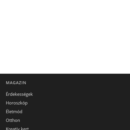
MAGAZIN
Érdekességek
Horoszkóp
Életmód
Otthon
Kreatív kert