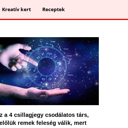
Kreatív kert
Receptek
z a 4 csillagjegy csodálatos társ,
előlük remek feleség válik, mert