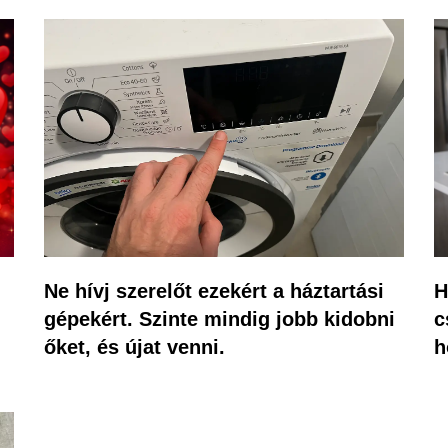
Ne hívj szerelőt ezekért a háztartási
H
gépekért. Szinte mindig jobb kidobni
c
őket, és újat venni.
h