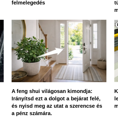
felmelegedés
t
m
A feng shui világosan kimondja:
K
Irányítsd ezt a dolgot a bejárat felé,
l
és nyisd meg az utat a szerencse és
m
a pénz számára.