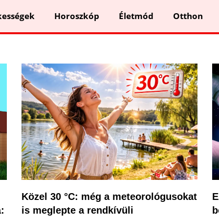
kességek
Horoszkóp
Életmód
Otthon
Közel 30 °C: még a meteorológusokat
E
:
is meglepte a rendkívüli
b