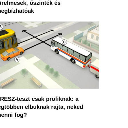
ürelmesek, őszinték és
egbízhatóak
RESZ-teszt csak profiknak: a
egtöbben elbuknak rajta, neked
enni fog?