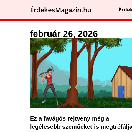
ÉrdekesMagazin.hu
Érde
február 26, 2026
Ez a favágós rejtvény még a
legélesebb szeműeket is megtréfálja