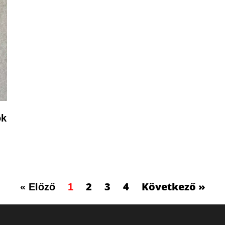
ók
2
3
4
Következő »
« Előző
1