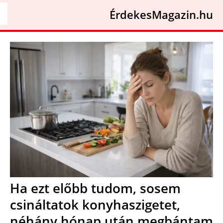
ÉrdekesMagazin.hu
Ha ezt előbb tudom, sosem
csináltatok konyhaszigetet,
néhány hónap után megbántam