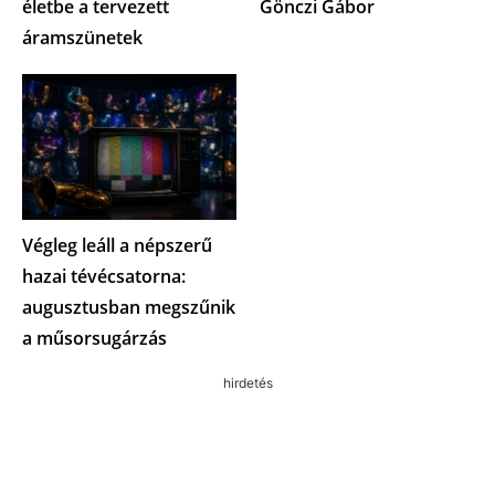
életbe a tervezett
Gönczi Gábor
áramszünetek
Végleg leáll a népszerű
hazai tévécsatorna:
augusztusban megszűnik
a műsorsugárzás
hirdetés