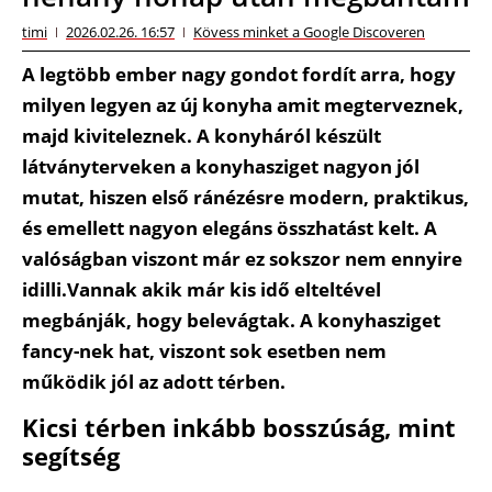
timi
2026.02.26. 16:57
Kövess minket a Google Discoveren
A legtöbb ember nagy gondot fordít arra, hogy
milyen legyen az új konyha amit megterveznek,
majd kiviteleznek. A konyháról készült
látványterveken a konyhasziget nagyon jól
mutat, hiszen első ránézésre modern, praktikus,
és emellett nagyon elegáns összhatást kelt. A
valóságban viszont már ez sokszor nem ennyire
idilli.Vannak akik már kis idő elteltével
megbánják, hogy belevágtak. A konyhasziget
fancy-nek hat, viszont sok esetben nem
működik jól az adott térben.
Kicsi térben inkább bosszúság, mint
segítség