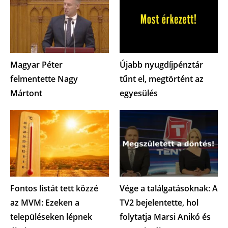
Magyar Péter
Újabb nyugdíjpénztár
felmentette Nagy
tűnt el, megtörtént az
Mártont
egyesülés
Fontos listát tett közzé
Vége a találgatásoknak: A
az MVM: Ezeken a
TV2 bejelentette, hol
településeken lépnek
folytatja Marsi Anikó és