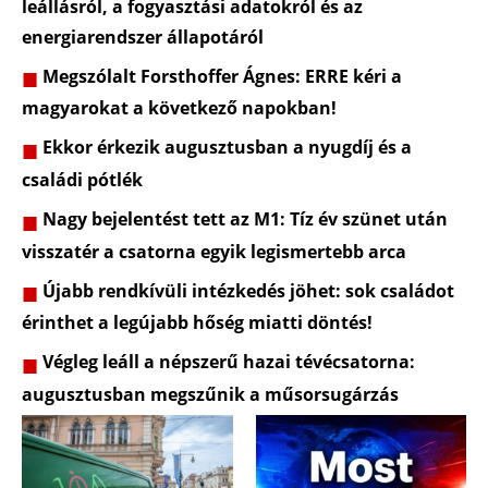
leállásról, a fogyasztási adatokról és az
energiarendszer állapotáról
Megszólalt Forsthoffer Ágnes: ERRE kéri a
magyarokat a következő napokban!
Ekkor érkezik augusztusban a nyugdíj és a
családi pótlék
Nagy bejelentést tett az M1: Tíz év szünet után
visszatér a csatorna egyik legismertebb arca
Újabb rendkívüli intézkedés jöhet: sok családot
érinthet a legújabb hőség miatti döntés!
Végleg leáll a népszerű hazai tévécsatorna:
augusztusban megszűnik a műsorsugárzás