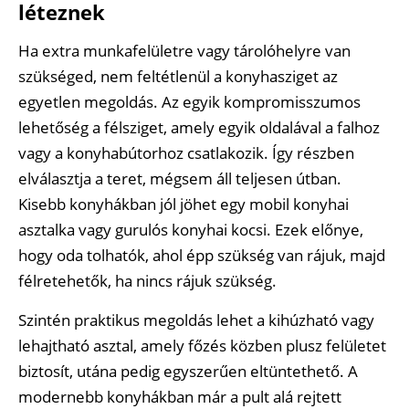
léteznek
Ha extra munkafelületre vagy tárolóhelyre van
szükséged, nem feltétlenül a konyhasziget az
egyetlen megoldás. Az egyik kompromisszumos
lehetőség a félsziget, amely egyik oldalával a falhoz
vagy a konyhabútorhoz csatlakozik. Így részben
elválasztja a teret, mégsem áll teljesen útban.
Kisebb konyhákban jól jöhet egy mobil konyhai
asztalka vagy gurulós konyhai kocsi. Ezek előnye,
hogy oda tolhatók, ahol épp szükség van rájuk, majd
félretehetők, ha nincs rájuk szükség.
Szintén praktikus megoldás lehet a kihúzható vagy
lehajtható asztal, amely főzés közben plusz felületet
biztosít, utána pedig egyszerűen eltüntethető. A
modernebb konyhákban már a pult alá rejtett