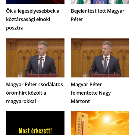
Ők a legesélyesebbek a
Bejelentést tett Magyar
köztársasági elnöki
Péter
posztra
Magyar Péter csodálatos
Magyar Péter
örömhírt közölt a
felmentette Nagy
magyarokkal
Mártont