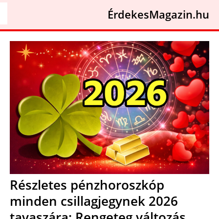
ÉrdekesMagazin.hu
Részletes pénzhoroszkóp
minden csillagjegynek 2026
tavaszára: Rengeteg változás