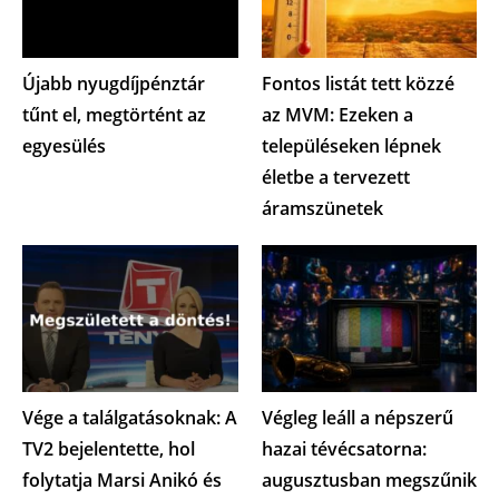
Újabb nyugdíjpénztár
Fontos listát tett közzé
tűnt el, megtörtént az
az MVM: Ezeken a
egyesülés
településeken lépnek
életbe a tervezett
áramszünetek
Vége a találgatásoknak: A
Végleg leáll a népszerű
TV2 bejelentette, hol
hazai tévécsatorna:
folytatja Marsi Anikó és
augusztusban megszűnik