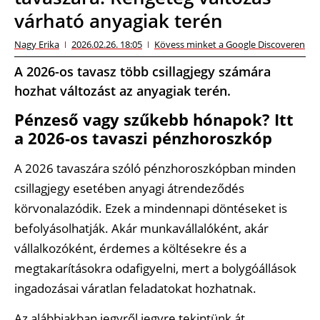
várható anyagiak terén
Nagy Erika
2026.02.26. 18:05
Kövess minket a Google Discoveren
A 2026-os tavasz több csillagjegy számára
hozhat változást az anyagiak terén.
Pénzeső vagy szűkebb hónapok? Itt
a 2026-os tavaszi pénzhoroszkóp
A 2026 tavaszára szóló pénzhoroszkópban minden
csillagjegy esetében anyagi átrendeződés
körvonalazódik. Ezek a mindennapi döntéseket is
befolyásolhatják. Akár munkavállalóként, akár
vállalkozóként, érdemes a költésekre és a
megtakarításokra odafigyelni, mert a bolygóállások
ingadozásai váratlan feladatokat hozhatnak.
Az alábbiakban jegyről jegyre tekintünk át