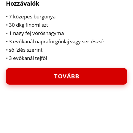
Hozzávalók
• 7 közepes burgonya
• 30 dkg finomliszt
• 1 nagy fej vöröshagyma
• 3 evőkanál napraforgóolaj vagy sertészsír
• só ízlés szerint
• 3 evőkanál tejföl
TOVÁBB