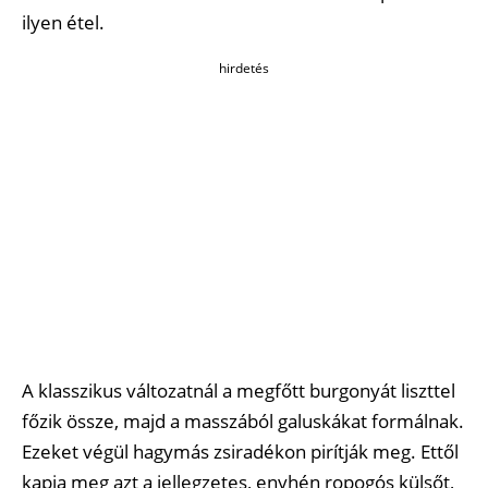
ilyen étel.
hirdetés
A klasszikus változatnál a megfőtt burgonyát liszttel
főzik össze, majd a masszából galuskákat formálnak.
Ezeket végül hagymás zsiradékon pirítják meg. Ettől
kapja meg azt a jellegzetes, enyhén ropogós külsőt,