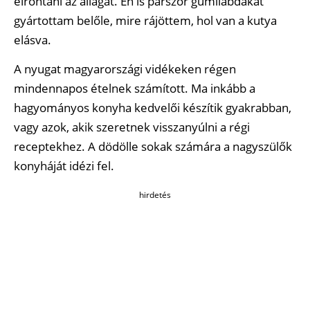
elrontani az állagát. Én is párszor gumilabdákat
gyártottam belőle, mire rájöttem, hol van a kutya
elásva.
A nyugat magyarországi vidékeken régen
mindennapos ételnek számított. Ma inkább a
hagyományos konyha kedvelői készítik gyakrabban,
vagy azok, akik szeretnek visszanyúlni a régi
receptekhez. A dödölle sokak számára a nagyszülők
konyháját idézi fel.
hirdetés