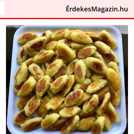
ÉrdekesMagazin.hu