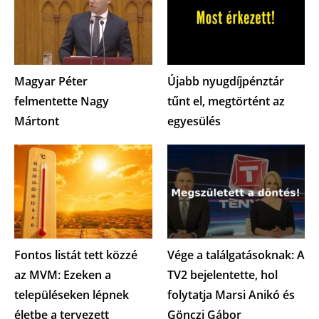
Magyar Péter
Újabb nyugdíjpénztár
felmentette Nagy
tűnt el, megtörtént az
Mártont
egyesülés
Fontos listát tett közzé
Vége a találgatásoknak: A
az MVM: Ezeken a
TV2 bejelentette, hol
településeken lépnek
folytatja Marsi Anikó és
életbe a tervezett
Gönczi Gábor