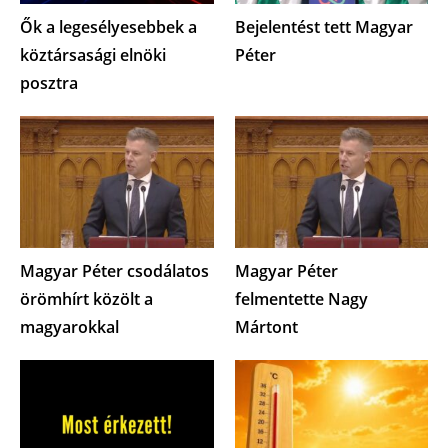
Ők a legesélyesebbek a
Bejelentést tett Magyar
köztársasági elnöki
Péter
posztra
Magyar Péter csodálatos
Magyar Péter
örömhírt közölt a
felmentette Nagy
magyarokkal
Mártont