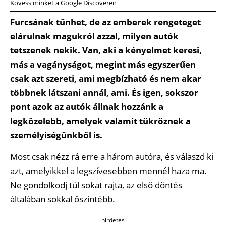
Kövess minket a Google Discoveren
Furcsának tűnhet, de az emberek rengeteget
elárulnak magukról azzal, milyen autók
tetszenek nekik. Van, aki a kényelmet keresi,
más a vagányságot, megint más egyszerűen
csak azt szereti, ami megbízható és nem akar
többnek látszani annál, ami. És igen, sokszor
pont azok az autók állnak hozzánk a
legközelebb, amelyek valamit tükröznek a
személyiségünkből is.
Most csak nézz rá erre a három autóra, és válaszd ki
azt, amelyikkel a legszívesebben mennél haza ma.
Ne gondolkodj túl sokat rajta, az első döntés
általában sokkal őszintébb.
hirdetés