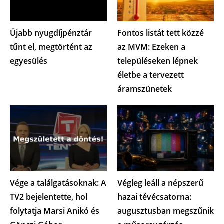
Újabb nyugdíjpénztár
Fontos listát tett közzé
tűnt el, megtörtént az
az MVM: Ezeken a
egyesülés
településeken lépnek
életbe a tervezett
áramszünetek
Vége a találgatásoknak: A
Végleg leáll a népszerű
TV2 bejelentette, hol
hazai tévécsatorna:
folytatja Marsi Anikó és
augusztusban megszűnik