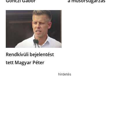
Gönczi Gábor
a műsorsugárzás
Rendkívüli bejelentést
tett Magyar Péter
hirdetés