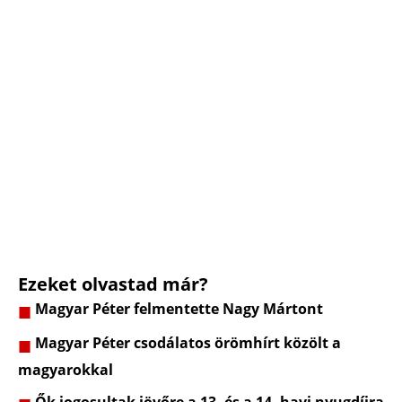
Ezeket olvastad már?
Magyar Péter felmentette Nagy Mártont
Magyar Péter csodálatos örömhírt közölt a
magyarokkal
Ők jogosultak jövőre a 13. és a 14. havi nyugdíjra