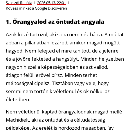
Szikszói Renáta
2026.05.13. 22:01
Kövess minket a Google Discoveren
1. Őrangyalod az öntudat angyala
Azok közé tartozol, aki soha nem néz hátra. A múltat
abban a pillanatban lezárod, amikor magad mögött
hagyod. Nem felejted el mire tanított, de a jelenre
és a jövőre fekteted a hangsúlyt. Minden helyzetben
nagyon hiszel a képességeidben és azt vallod,
átlagon felüli erővel bírsz. Minden terhet
méltósággal cipelsz. Tisztában vagy vele, hogy
semmi nem történik véletlenül és ok nélkül az
életedben.
Nem véletlenül kaptad őrangyalodnak magad mellé
Machidielt, aki az öntudat és a céltudatosság
példaképe. Az erejét is hordozod magadban, így