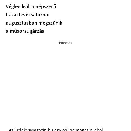
Végleg leáll a népszerű
hazai tévécsatorna:
augusztusban megszűnik
a műsorsugárzás
hirdetés
Az ÉrdekesMagazin.hu egy online magazin, ahol