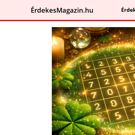
ÉrdekesMagazin.hu
Érde