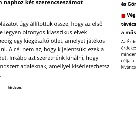
n naphoz két szerencseszámot
és Gö
Végl
lázatot úgy állítottuk össze, hogy az első
tévéc
 legyen bizonyos klasszikus elvek
a műs
dig egy kiegészítő ötlet, amelyet játékos
Az Érd
érdekes
i. A cél nem az, hogy kijelentsük: ezek a
minden
et. Inkább azt szeretnénk kínálni, hogy
célja a
dszert adaléknak, amellyel kísérletezhetsz
kíváncs
.
hirdetés