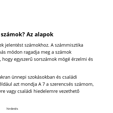
 számok? Az alapok
ek jelentést számokhoz. A számmisztika
más módon ragadja meg a számok
az, hogy egyszerű sorszámok mögé érzelmi és
kran ünnepi szokásokban és családi
éldául azt mondja A 7 a szerencsés számom,
yre vagy családi hiedelemre vezethető
hirdetés