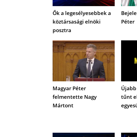
Ők a legesélyesebbek a
Bejele
köztársasági elnöki
Péter
posztra
Magyar Péter
Újabb
felmentette Nagy
tűnt e
Mártont
egyes