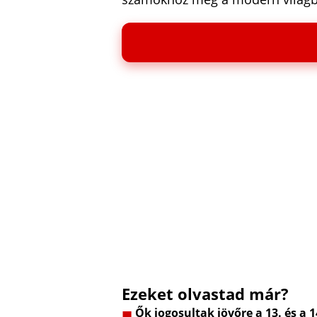
Ezeket olvastad már?
Ők jogosultak jövőre a 13. és a 1