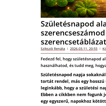
Születésnapod ala
szerencseszámod –
szerencsetábláza
Szikszói Renáta
2026.03.11. 20:55
Kö
Fedezd fel, hogy születésnapod a
használhatod, és tudd meg, hogy
Születésnapod napja sokaknál 
tortát rendel, más egy hosszú 
leginkább, hogy a születési n
Ebben a cikkben nem fogunk j
egy egyszerű, napokhoz kötött