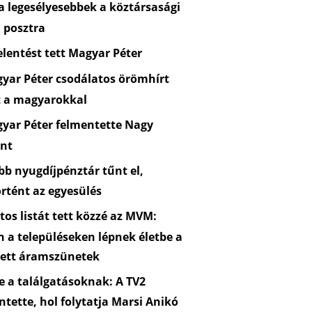
 legesélyesebbek a köztársasági
 posztra
lentést tett Magyar Péter
yar Péter csodálatos örömhírt
t a magyarokkal
yar Péter felmentette Nagy
nt
b nyugdíjpénztár tűnt el,
rtént az egyesülés
os listát tett közzé az MVM:
n a településeken lépnek életbe a
zett áramszünetek
 a találgatásoknak: A TV2
ntette, hol folytatja Marsi Anikó