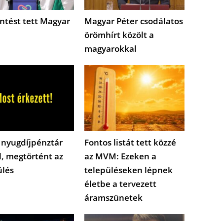
ntést tett Magyar
Magyar Péter csodálatos
örömhírt közölt a
magyarokkal
 nyugdíjpénztár
Fontos listát tett közzé
l, megtörtént az
az MVM: Ezeken a
ülés
településeken lépnek
életbe a tervezett
áramszünetek