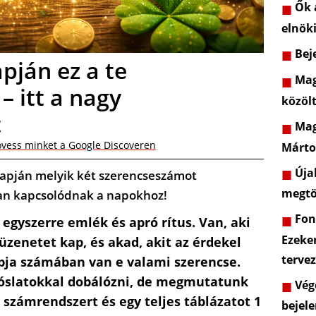
Ők a
elnöki
Beje
pján ez a te
Mag
 itt a nagy
közöl
t
Mag
vess minket a Google Discoveren
Márto
Újab
lapján melyik két szerencseszámot
megtö
an kapcsolódnak a napokhoz!
Font
egyszerre emlék és apró rítus. Van, aki
Ezeke
üzenetet kap, és akad, akit az érdekel
terve
apja számában van e valami szerencse.
óslatokkal dobálózni, de megmutatunk
Vége
 számrendszert és egy teljes táblázatot 1
bejele