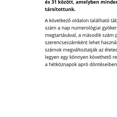
és 31 között, amelyben minde
társítottunk.
A következő oldalon található táb
szám a nap numerológiai gyökere
megtartásával, a második szám pe
szerencseszámként lehet használn
számok megváltoztatják az életed
legyen egy könnyen követhető ren
a hétköznapok apró döntéseiben