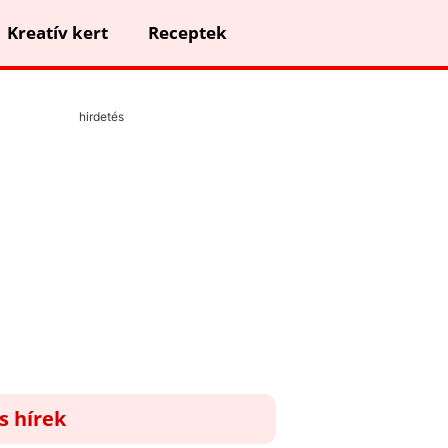
Kreatív kert
Receptek
hirdetés
ss hírek