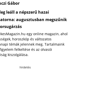
nczi Gábor
eg leáll a népszerű hazai
satorna: augusztusban megszűnik
orsugárzás
ekesMagazin.hu egy online magazin, ahol
ségek, horoszkóp és változatos
napi témák jelennek meg. Tartalmaink
 figyelem felkeltése és az olvasói
iság kiszolgálása.
hirdetés