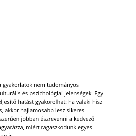
 a gyakorlatok nem tudományos
lturális és pszichológiai jelenségek. Egy
jesítő hatást gyakorolhat: ha valaki hisz
, akkor hajlamosabb lesz sikeres
yszerűen jobban észrevenni a kedvező
magyarázza, miért ragaszkodunk egyes
an is.