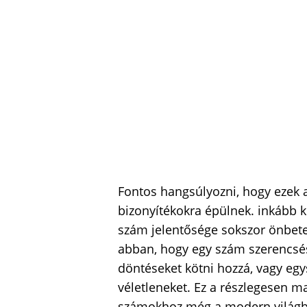
Fontos hangsúlyozni, hogy ezek
bizonyítékokra épülnek. inkább ku
szám jelentősége sokszor önbetel
abban, hogy egy szám szerencsés
döntéseket kötni hozzá, vagy eg
véletleneket. Ez a részlegesen 
számokhoz még a modern világb