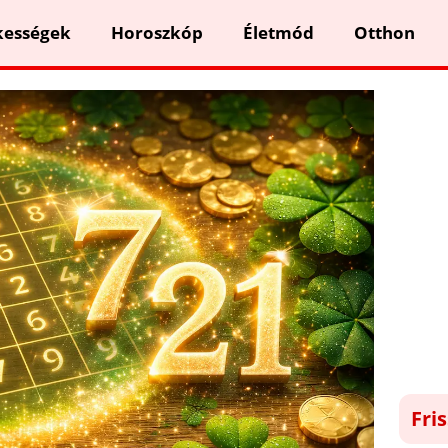
kességek
Horoszkóp
Életmód
Otthon
Fri