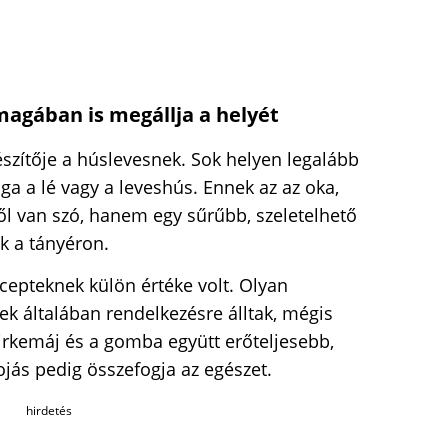
magában is megállja a helyét
szítője a húslevesnek. Sok helyen legalább
ga a lé vagy a leveshús. Ennek az az oka,
l van szó, hanem egy sűrűbb, szeletelhető
ik a tányéron.
ecepteknek külön értéke volt. Olyan
k általában rendelkezésre álltak, mégis
irkemáj és a gomba együtt erőteljesebb,
ojás pedig összefogja az egészet.
hirdetés