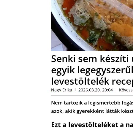
Senki sem készíti 
egyik legegyszer
levestöltelék rece
Nagy Erika
2026.03.20. 20:04
Kövess
Nem tartozik a legismertebb fogá
azok, akik gyerekként látták kés
Ezt a levestölteléket a n