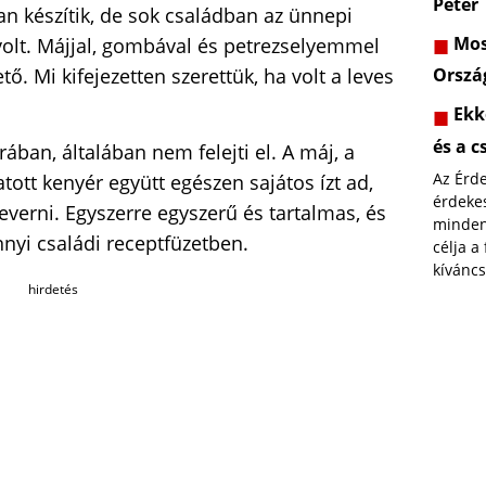
Péter
an készítik, de sok családban az ünnepi
Most
volt. Májjal, gombával és petrezselyemmel
ető. Mi kifejezetten szerettük, ha volt a leves
Orszá
Ekk
és a c
rában, általában nem felejti el. A máj, a
Az Érd
tott kenyér együtt egészen sajátos ízt ad,
érdekes
verni. Egyszerre egyszerű és tartalmas, és
minden
nyi családi receptfüzetben.
célja a
kíváncs
hirdetés