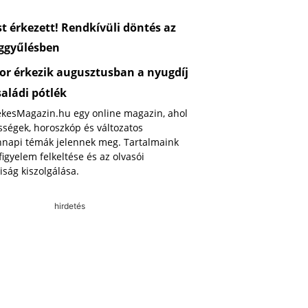
 érkezett! Rendkívüli döntés az
ggyűlésben
or érkezik augusztusban a nyugdíj
saládi pótlék
ekesMagazin.hu egy online magazin, ahol
ségek, horoszkóp és változatos
napi témák jelennek meg. Tartalmaink
 figyelem felkeltése és az olvasói
iság kiszolgálása.
hirdetés