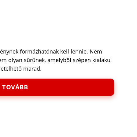
ménynek formázhatónak kell lennie. Nem
m olyan sűrűnek, amelyből szépen kialakul
letelhető marad.
TOVÁBB