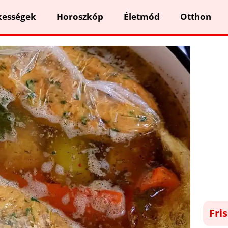
kességek
Horoszkóp
Életmód
Otthon
Fri