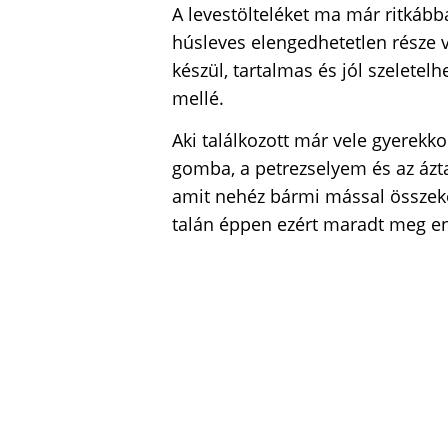
A levestölteléket ma már ritkább
húsleves elengedhetetlen része 
készül, tartalmas és jól szeletelh
mellé.
Aki találkozott már vele gyerekko
gomba, a petrezselyem és az ázta
amit nehéz bármi mással összeke
talán éppen ezért maradt meg en