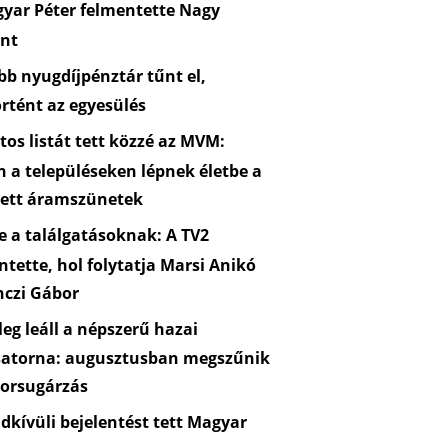
yar Péter felmentette Nagy
nt
b nyugdíjpénztár tűnt el,
rtént az egyesülés
os listát tett közzé az MVM:
n a településeken lépnek életbe a
zett áramszünetek
 a találgatásoknak: A TV2
ntette, hol folytatja Marsi Anikó
nczi Gábor
eg leáll a népszerű hazai
satorna: augusztusban megszűnik
orsugárzás
kívüli bejelentést tett Magyar