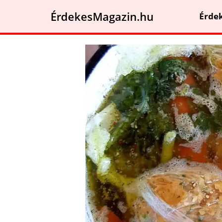
ÉrdekesMagazin.hu
Érde