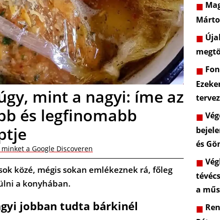
Mag
Márto
Újab
megtö
Font
Ezeke
úgy, mint a nagyi: íme az
terve
űbb és legfinomabb
Vége
ptje
bejele
és Gö
 minket a Google Discoveren
Végl
sok közé, mégis sokan emlékeznek rá, főleg
tévéc
zülni a konyhában.
a műs
agyi jobban tudta bárkinél
Rend