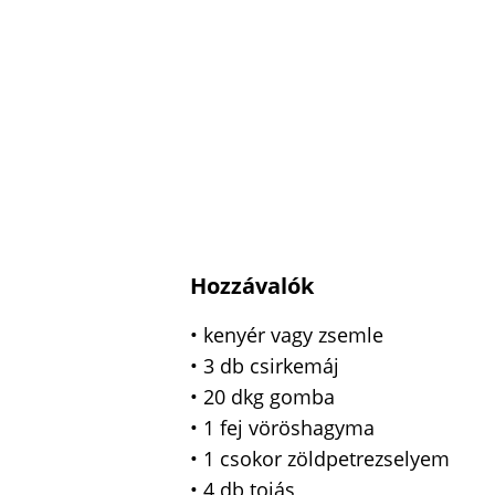
Hozzávalók
• kenyér vagy zsemle
• 3 db csirkemáj
• 20 dkg gomba
• 1 fej vöröshagyma
• 1 csokor zöldpetrezselyem
• 4 db tojás