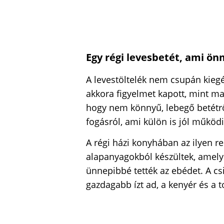
Egy régi levesbetét, ami ön
A levestöltelék nem csupán kiegé
akkora figyelmet kapott, mint ma
hogy nem könnyű, lebegő betétrő
fogásról, ami külön is jól működ
A régi házi konyhában az ilyen r
alapanyagokból készültek, amelye
ünnepibbé tették az ebédet. A cs
gazdagabb ízt ad, a kenyér és a t