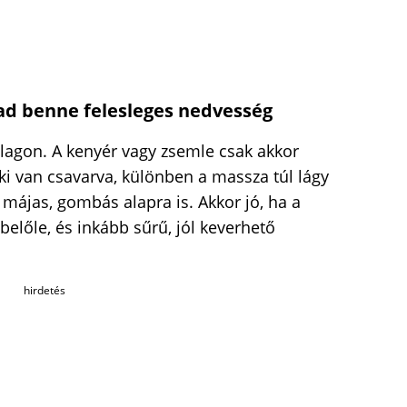
rad benne felesleges nedvesség
állagon. A kenyér vagy zsemle csak akkor
i van csavarva, különben a massza túl lágy
májas, gombás alapra is. Akkor jó, ha a
belőle, és inkább sűrű, jól keverhető
hirdetés