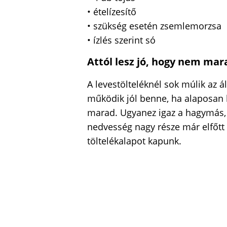
• ételízesítő
• szükség esetén zsemlemorzsa
• ízlés szerint só
Attól lesz jó, hogy nem ma
A levestölteléknél sok múlik az 
működik jól benne, ha alaposan k
marad. Ugyanez igaz a hagymás, 
nedvesség nagy része már elfőtt 
töltelékalapot kapunk.