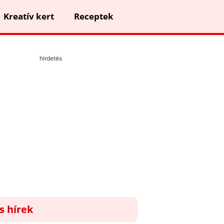
Kreatív kert
Receptek
hirdetés
ss hírek