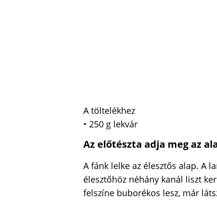
A töltelékhez
• 250 g lekvár
Az előtészta adja meg az al
A fánk lelke az élesztős alap. A l
élesztőhöz néhány kanál liszt ker
felszíne buborékos lesz, már láts