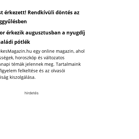
 érkezett! Rendkívüli döntés az
ggyűlésben
or érkezik augusztusban a nyugdíj
saládi pótlék
ekesMagazin.hu egy online magazin, ahol
ségek, horoszkóp és változatos
napi témák jelennek meg. Tartalmaink
 figyelem felkeltése és az olvasói
iság kiszolgálása.
hirdetés