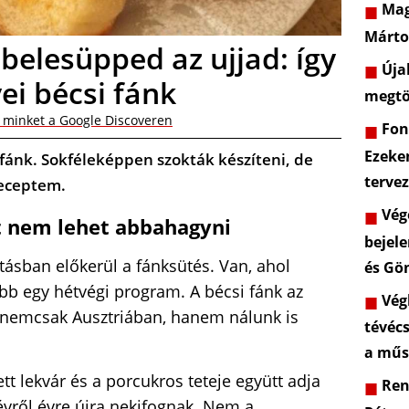
Mag
Márto
belesüpped az ujjad: így
Újab
ei bécsi fánk
megtö
 minket a Google Discoveren
Font
Ezeke
fánk. Sokféleképpen szokták készíteni, de
terve
receptem.
Vége
t nem lehet abbahagyni
bejele
tásban előkerül a fánksütés. Van, ahol
és Gö
b egy hétvégi program. A bécsi fánk az
Végl
i nemcsak Ausztriában, hanem nálunk is
tévéc
a műs
ett lekvár és a porcukros teteje együtt adja
Rend
évről évre újra nekifognak. Nem a