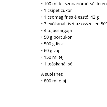
• 100 ml tej szobahőmérsékleten
• 1 csipet cukor
• 1 csomag friss élesztő, 42 g
• 3 evőkanál liszt az összesen 50
• 4 tojássárgája
• 50 g porcukor
• 500 g liszt
• 60 g vaj
• 150 ml tej
• 1 teáskanál só
A sütéshez
• 800 ml olaj