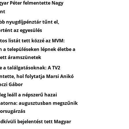
yar Péter felmentette Nagy
nt
b nyugdíjpénztár tűnt el,
rtént az egyesülés
os listát tett közzé az MVM:
n a településeken lépnek életbe a
zett áramszünetek
 a találgatásoknak: A TV2
ntette, hol folytatja Marsi Anikó
nczi Gábor
eg leáll a népszerű hazai
satorna: augusztusban megszűnik
orsugárzás
kívüli bejelentést tett Magyar