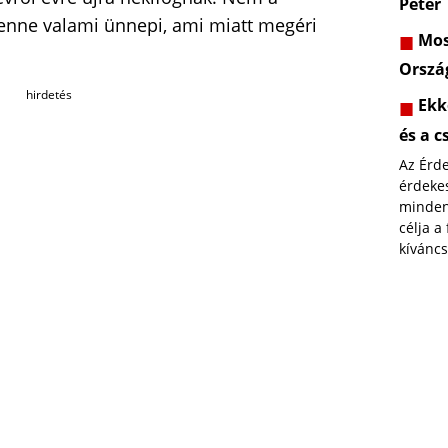
Péter
enne valami ünnepi, ami miatt megéri
Most
Orszá
hirdetés
Ekk
és a c
Az Érd
érdekes
minden
célja a
kíváncs