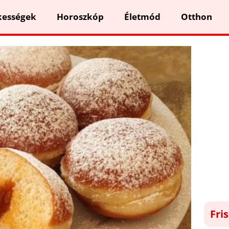
kességek
Horoszkóp
Életmód
Otthon
Fri