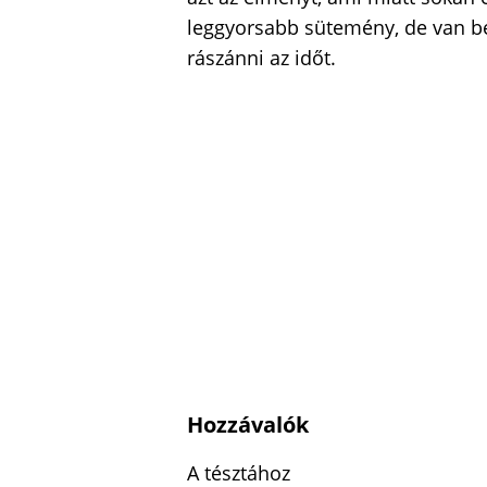
leggyorsabb sütemény, de van b
rászánni az időt.
Hozzávalók
A tésztához