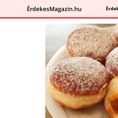
ÉrdekesMagazin.hu
Érde