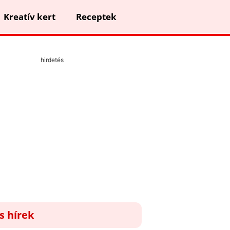
Kreatív kert
Receptek
hirdetés
ss hírek