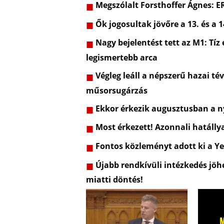
Megszólalt Forsthoffer Ágnes: 
Ők jogosultak jövőre a 13. és a 1
Nagy bejelentést tett az M1: Tíz
legismertebb arca
Végleg leáll a népszerű hazai t
műsorsugárzás
Ekkor érkezik augusztusban a ny
Most érkezett! Azonnali hatálly
Fontos közleményt adott ki a Ye
Újabb rendkívüli intézkedés jöhe
miatti döntés!