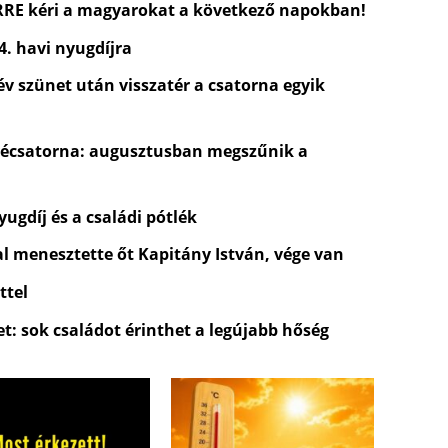
ERRE kéri a magyarokat a következő napokban!
4. havi nyugdíjra
 év szünet után visszatér a csatorna egyik
évécsatorna: augusztusban megszűnik a
ugdíj és a családi pótlék
al menesztette őt Kapitány István, vége van
ttel
t: sok családot érinthet a legújabb hőség