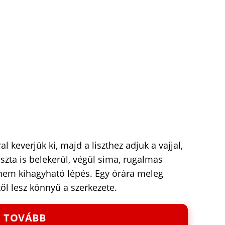
 keverjük ki, majd a liszthez adjuk a vajjal,
tészta is belekerül, végül sima, rugalmas
t nem kihagyható lépés. Egy órára meleg
ől lesz könnyű a szerkezete.
TOVÁBB