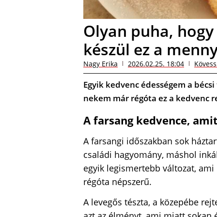
Olyan puha, hogy 
készül ez a menny
Nagy Erika
2026.02.25. 18:04
Kövess
Egyik kedvenc édességem a bécsi 
nekem már régóta ez a kedvenc 
A farsang kedvence, ami
A farsangi időszakban sok háztar
családi hagyomány, máshol inkáb
egyik legismertebb változat, am
régóta népszerű.
A levegős tészta, a közepébe rejt
azt az élményt, ami miatt sokan 