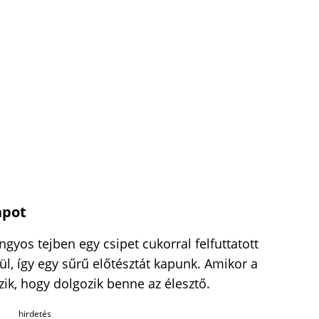
apot
angyos tejben egy csipet cukorral felfuttatott
ül, így egy sűrű előtésztát kapunk. Amikor a
zik, hogy dolgozik benne az élesztő.
hirdetés