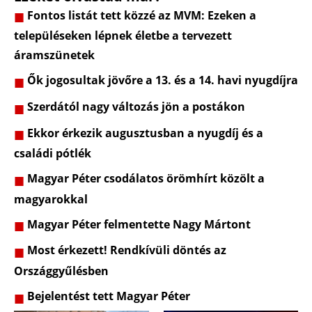
Fontos listát tett közzé az MVM: Ezeken a
településeken lépnek életbe a tervezett
áramszünetek
Ők jogosultak jövőre a 13. és a 14. havi nyugdíjra
Szerdától nagy változás jön a postákon
Ekkor érkezik augusztusban a nyugdíj és a
családi pótlék
Magyar Péter csodálatos örömhírt közölt a
magyarokkal
Magyar Péter felmentette Nagy Mártont
Most érkezett! Rendkívüli döntés az
Országgyűlésben
Bejelentést tett Magyar Péter