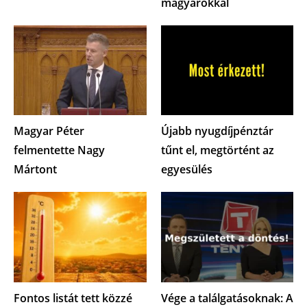
magyarokkal
Magyar Péter
Újabb nyugdíjpénztár
felmentette Nagy
tűnt el, megtörtént az
Mártont
egyesülés
Fontos listát tett közzé
Vége a találgatásoknak: A