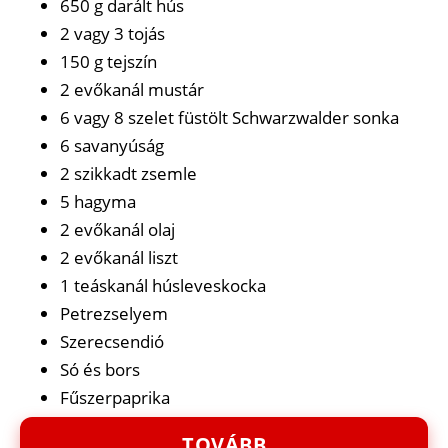
650 g darált hús
2 vagy 3 tojás
150 g tejszín
2 evőkanál mustár
6 vagy 8 szelet füstölt Schwarzwalder sonka
6 savanyúság
2 szikkadt zsemle
5 hagyma
2 evőkanál olaj
2 evőkanál liszt
1 teáskanál húsleveskocka
Petrezselyem
Szerecsendió
Só és bors
Fűszerpaprika
TOVÁBB