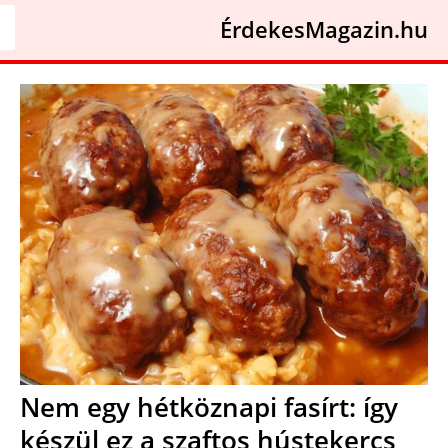
ÉrdekesMagazin.hu
Nem egy hétköznapi fasírt: így
készül ez a szaftos hústekercs