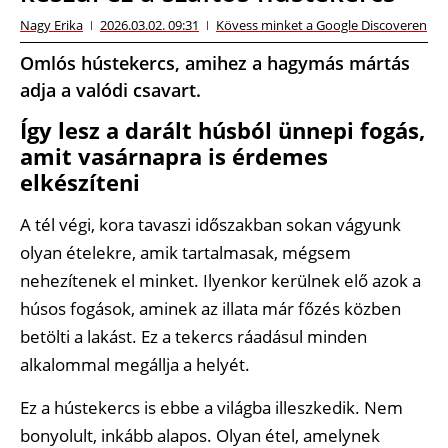
Nagy Erika
2026.03.02. 09:31
Kövess minket a Google Discoveren
Omlós hústekercs, amihez a hagymás mártás
adja a valódi csavart.
Így lesz a darált húsból ünnepi fogás,
amit vasárnapra is érdemes
elkészíteni
A tél végi, kora tavaszi időszakban sokan vágyunk
olyan ételekre, amik tartalmasak, mégsem
nehezítenek el minket. Ilyenkor kerülnek elő azok a
húsos fogások, aminek az illata már főzés közben
betölti a lakást. Ez a tekercs ráadásul minden
alkalommal megállja a helyét.
Ez a hústekercs is ebbe a világba illeszkedik. Nem
bonyolult, inkább alapos. Olyan étel, amelynek