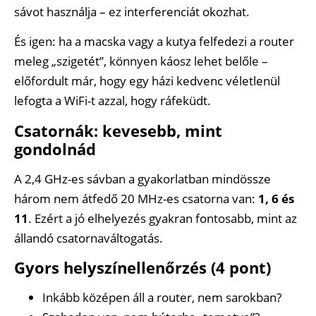
sávot használja – ez interferenciát okozhat.
És igen: ha a macska vagy a kutya felfedezi a router
meleg „szigetét”, könnyen káosz lehet belőle –
előfordult már, hogy egy házi kedvenc véletlenül
lefogta a WiFi-t azzal, hogy ráfeküdt.
Csatornák: kevesebb, mint
gondolnád
A 2,4 GHz-es sávban a gyakorlatban mindössze
három nem átfedő 20 MHz-es csatorna van:
1, 6 és
11
. Ezért a jó elhelyezés gyakran fontosabb, mint az
állandó csatornaváltogatás.
Gyors helyszínellenőrzés (4 pont)
Inkább középen áll a router, nem sarokban?