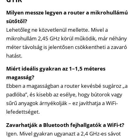
Milyen messze legyen a router a mikrohullámú
sütőtől?
Lehetőleg ne közvetlenül mellette. Mivel a
mikrohullám 2,45 GHz körül működik, már néhány
méter távolság is jelentősen csökkentheti a zavaró
hatást.
Miért ideális gyakran az 1–1,5 méteres
magasság?
Ebben a magasságban a router kevésbé sugároz „a
padlóba”, és kisebb az esélye, hogy bútorok vagy
sűrű anyagok árnyékolják – ez javíthatja a WiFi-
lefedettséget.
Zavarhatják a Bluetooth fejhallgatók a WiFi-t?
Igen. Mivel gyakran ugyanazt a 2,4 GHz-es sávot