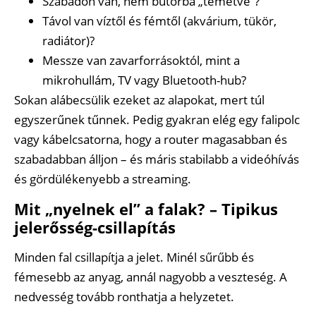
Szabadon van, nem bútorba „temetve”?
Távol van víztől és fémtől (akvárium, tükör,
radiátor)?
Messze van zavarforrásoktól, mint a
mikrohullám, TV vagy Bluetooth-hub?
Sokan alábecsülik ezeket az alapokat, mert túl
egyszerűnek tűnnek. Pedig gyakran elég egy falipolc
vagy kábelcsatorna, hogy a router magasabban és
szabadabban álljon – és máris stabilabb a videóhívás
és gördülékenyebb a streaming.
Mit „nyelnek el” a falak? – Tipikus
jelerősség-csillapítás
Minden fal csillapítja a jelet. Minél sűrűbb és
fémesebb az anyag, annál nagyobb a veszteség. A
nedvesség tovább ronthatja a helyzetet.