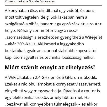
Kövess minket a Google Discoveren
A konyhában ülsz, elindítanál egy videót, és pont
most tölt végtelen ideig. Sok lakásban nem a
szolgáltató a hibás, hanem egy apró részlet: a router
helye. Néhány centiméter vagy a rossz
„szomszédság” is érezhetően gyengítheti a WiFi-jelet
– akár 20%-kal is. Aki ismeri a leggyakoribb
buktatókat, gyakran azonnal stabilabb kapcsolatot
kap, csomagváltás és technikai bosszúság nélkül.
Miért számít ennyit az elhelyezés?
A WiFi általában 2,4 GHz-en és 5 GHz-en működik.
Ezeket a rádióhullámokat a környezet visszaverheti,
elnyelheti vagy megzavarhatja. Ráadásul a router is
egy elektronikai eszköz, amely hőt termel. Ha
„bezárva” áll, könnyebben túlmelegszik – és ekkor