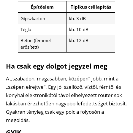
Építőelem
Tipikus csillapítás
Gipszkarton
kb. 3 dB
Tégla
kb. 10 dB
Beton (fémmel
kb. 12 dB
erősített)
Ha csak egy dolgot jegyzel meg
A „szabadon, magasabban, középen” jobb, mint a
„szépen elrejtve”. Egy jól szellőző, víztől, fémtől és
konyhai elektronikától távol elhelyezett router sok
lakásban érezhetően nagyobb lefedettséget biztosít.
Gyakran tényleg csak egy polc a folyosón a
megoldás.
GYIK