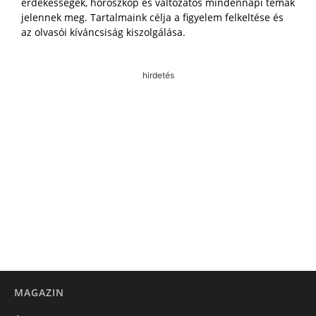
érdekességek, horoszkóp és változatos mindennapi témák
jelennek meg. Tartalmaink célja a figyelem felkeltése és
az olvasói kíváncsiság kiszolgálása.
hirdetés
MAGAZIN