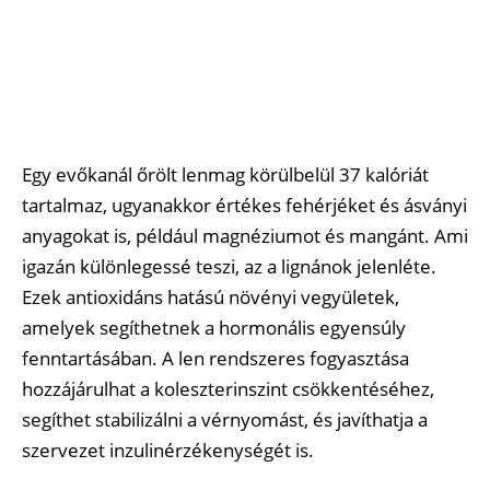
Egy evőkanál őrölt lenmag körülbelül 37 kalóriát
tartalmaz, ugyanakkor értékes fehérjéket és ásványi
anyagokat is, például magnéziumot és mangánt. Ami
igazán különlegessé teszi, az a lignánok jelenléte.
Ezek antioxidáns hatású növényi vegyületek,
amelyek segíthetnek a hormonális egyensúly
fenntartásában. A len rendszeres fogyasztása
hozzájárulhat a koleszterinszint csökkentéséhez,
segíthet stabilizálni a vérnyomást, és javíthatja a
szervezet inzulinérzékenységét is.