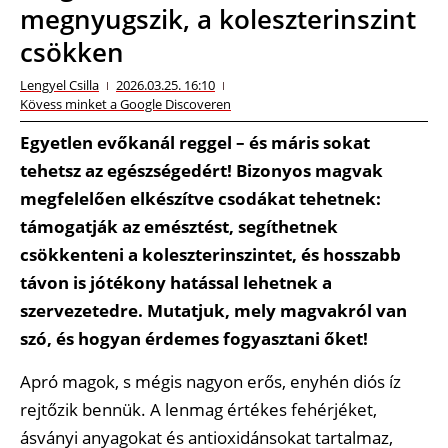
megnyugszik, a koleszterinszint
csökken
Lengyel Csilla
2026.03.25. 16:10
Kövess minket a Google Discoveren
Egyetlen evőkanál reggel – és máris sokat
tehetsz az egészségedért! Bizonyos magvak
megfelelően elkészítve csodákat tehetnek:
támogatják az emésztést, segíthetnek
csökkenteni a koleszterinszintet, és hosszabb
távon is jótékony hatással lehetnek a
szervezetedre. Mutatjuk, mely magvakról van
szó, és hogyan érdemes fogyasztani őket!
Apró magok, s mégis nagyon erős, enyhén diós íz
rejtőzik bennük. A lenmag értékes fehérjéket,
ásványi anyagokat és antioxidánsokat tartalmaz,