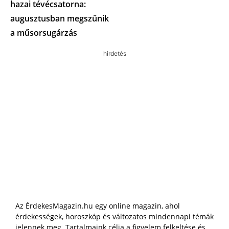
hazai tévécsatorna:
augusztusban megszűnik
a műsorsugárzás
hirdetés
Az ÉrdekesMagazin.hu egy online magazin, ahol
érdekességek, horoszkóp és változatos mindennapi témák
jelennek meg. Tartalmaink célja a figyelem felkeltése és