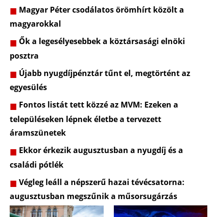
Magyar Péter csodálatos örömhírt közölt a
magyarokkal
Ők a legesélyesebbek a köztársasági elnöki
posztra
Újabb nyugdíjpénztár tűnt el, megtörtént az
egyesülés
Fontos listát tett közzé az MVM: Ezeken a
településeken lépnek életbe a tervezett
áramszünetek
Ekkor érkezik augusztusban a nyugdíj és a
családi pótlék
Végleg leáll a népszerű hazai tévécsatorna:
augusztusban megszűnik a műsorsugárzás