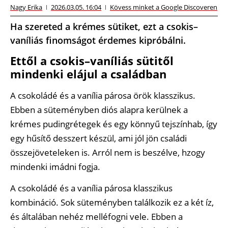
Nagy Erika
2026.03.05. 16:04
Kövess minket a Google Discoveren
Ha szereted a krémes sütiket, ezt a csokis–
vaníliás finomságot érdemes kipróbálni.
Ettől a csokis–vaníliás sütitől
mindenki elájul a családban
A csokoládé és a vanília párosa örök klasszikus.
Ebben a süteményben diós alapra kerülnek a
krémes pudingrétegek és egy könnyű tejszínhab, így
egy hűsítő desszert készül, ami jól jön családi
összejöveteleken is. Arról nem is beszélve, hzogy
mindenki imádni fogja.
A csokoládé és a vanília párosa klasszikus
kombináció. Sok süteményben találkozik ez a két íz,
és általában nehéz melléfogni vele. Ebben a