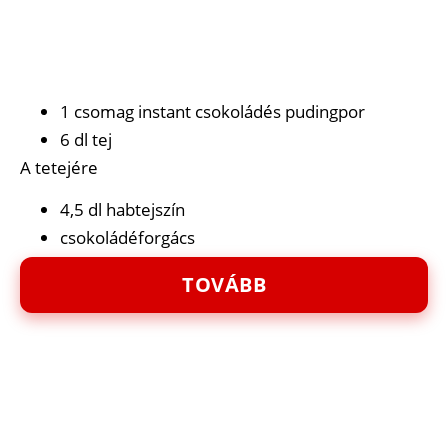
1 csomag instant csokoládés pudingpor
6 dl tej
A tetejére
4,5 dl habtejszín
csokoládéforgács
TOVÁBB