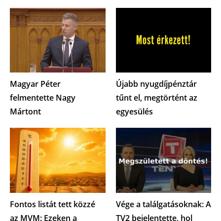
Magyar Péter
Újabb nyugdíjpénztár
felmentette Nagy
tűnt el, megtörtént az
Mártont
egyesülés
Fontos listát tett közzé
Vége a találgatásoknak: A
az MVM: Ezeken a
TV2 bejelentette, hol