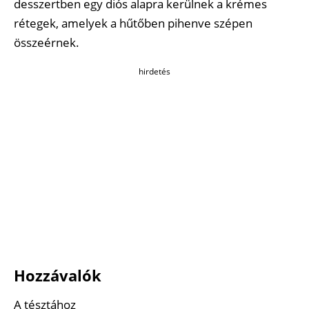
desszertben egy diós alapra kerülnek a krémes
rétegek, amelyek a hűtőben pihenve szépen
összeérnek.
hirdetés
Hozzávalók
A tésztához