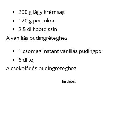
200 g lágy krémsajt
120 g porcukor
2,5 dl habtejszín
A vaníliás pudingréteghez
1 csomag instant vaníliás pudingpor
6 dl tej
A csokoládés pudingréteghez
hirdetés