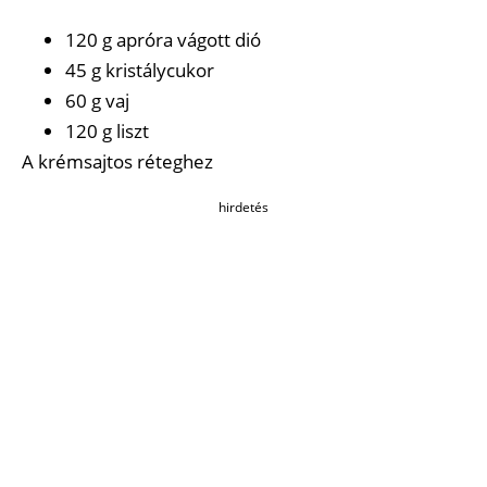
120 g apróra vágott dió
45 g kristálycukor
60 g vaj
120 g liszt
A krémsajtos réteghez
hirdetés