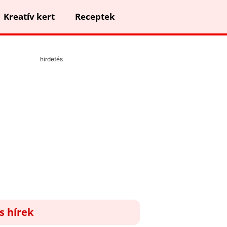
Kreatív kert
Receptek
hirdetés
ss hírek