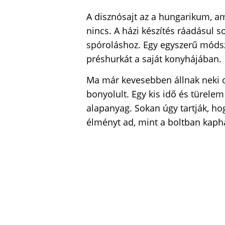
A disznósajt az a hungarikum, am
nincs. A házi készítés ráadásul so
spóroláshoz. Egy egyszerű módsze
préshurkát a saját konyhájában.
Ma már kevesebben állnak neki ot
bonyolult. Egy kis idő és türele
alapanyag. Sokan úgy tartják, ho
élményt ad, mint a boltban kaph