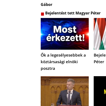
Gábor
Bejelentést tett Magyar Péter
Ők a legesélyesebbek a
Bejele
köztársasági elnöki
Péter
posztra