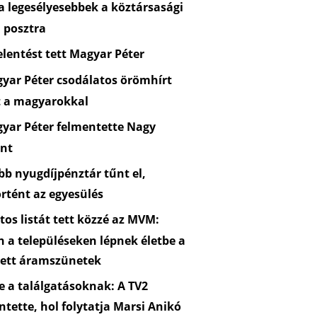
 legesélyesebbek a köztársasági
 posztra
lentést tett Magyar Péter
yar Péter csodálatos örömhírt
t a magyarokkal
yar Péter felmentette Nagy
nt
b nyugdíjpénztár tűnt el,
rtént az egyesülés
os listát tett közzé az MVM:
n a településeken lépnek életbe a
zett áramszünetek
 a találgatásoknak: A TV2
ntette, hol folytatja Marsi Anikó