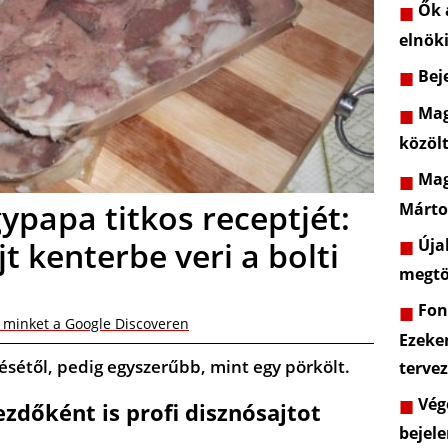
Ők a
elnöki
Beje
Mag
közöl
Mag
ypapa titkos receptjét:
Márto
Újab
jt kenterbe veri a bolti
megtö
Font
 minket a Google Discoveren
Ezeke
tésétől, pedig egyszerűbb, mint egy pörkölt.
terve
Vége
zdőként is profi disznósajtot
bejele