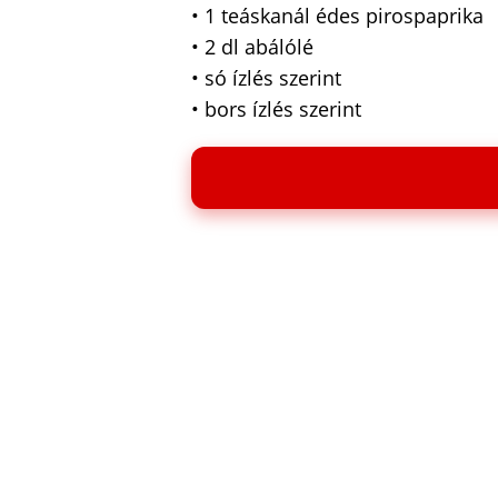
• 1 teáskanál édes pirospaprika
• 2 dl abálólé
• só ízlés szerint
• bors ízlés szerint