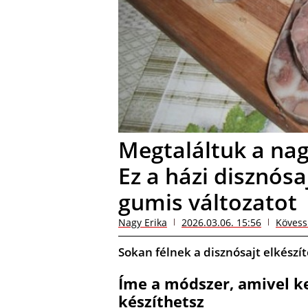
Megtaláltuk a nag
Ez a házi disznósa
gumis változatot
Nagy Erika
2026.03.06. 15:56
Kövess
Sokan félnek a disznósajt elkészí
Íme a módszer, amivel ke
készíthetsz