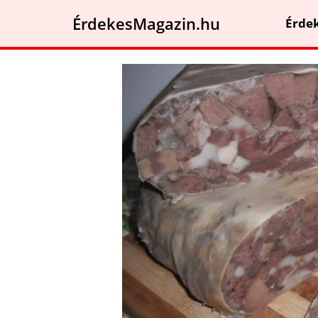
ÉrdekesMagazin.hu
Érde