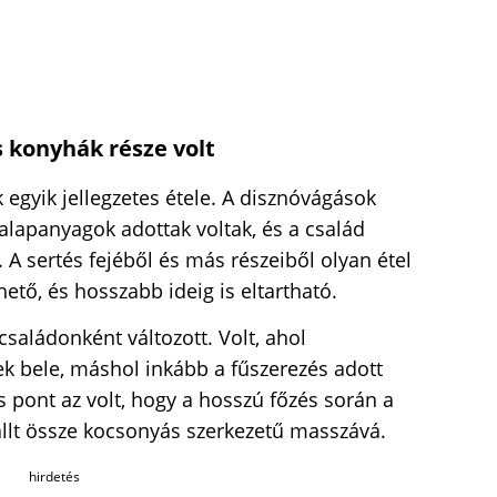
 konyhák része volt
k egyik jellegzetes étele. A disznóvágások
s alapanyagok adottak voltak, és a család
 A sertés fejéből és más részeiből olyan étel
hető, és hosszabb ideig is eltartható.
családonként változott. Volt, ahol
tek bele, máshol inkább a fűszerezés adott
ös pont az volt, hogy a hosszú főzés során a
llt össze kocsonyás szerkezetű masszává.
hirdetés