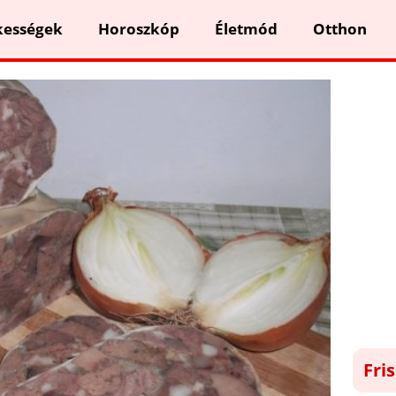
kességek
Horoszkóp
Életmód
Otthon
Fri