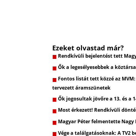
Ezeket olvastad már?
Rendkívüli bejelentést tett Mag
Ők a legesélyesebbek a köztársa
Fontos listát tett közzé az MVM:
tervezett áramszünetek
Ők jogosultak jövőre a 13. és a 1
Most érkezett! Rendkívüli dönt
Magyar Péter felmentette Nagy
Vége a találgatásoknak: A TV2 be