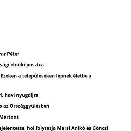
yar Péter
sági elnöki posztra
 Ezeken a településeken lépnek életbe a
4. havi nyugdíjra
és az Országgyűlésben
 Mártont
jelentette, hol folytatja Marsi Anikó és Gönczi