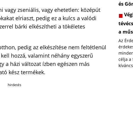
és Gö
i vagy zseniális, vagy ehetetlen: középút
Végl
kakat elriaszt, pedig ez a kulcs a valódi
tévéc
rrel bárki elkészítheti a tökéletes
a műs
Az Érd
thon, pedig az elkészítése nem feltétlenül
érdekes
minden
m kell hozzá, valamint néhány egyszerű
célja a
gy a házi változat ízben egészen más
kíváncs
ató kész termékek.
hirdetés