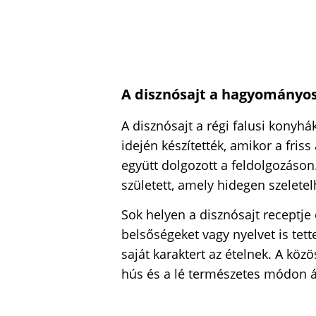
A disznósajt a hagyományos
A disznósajt a régi falusi konyhá
idején készítették, amikor a fris
együtt dolgozott a feldolgozáson.
született, amely hidegen szeletel
Sok helyen a disznósajt receptje 
belsőségeket vagy nyelvet is tet
saját karaktert az ételnek. A köz
hús és a lé természetes módon á