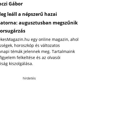
nczi Gábor
eg leáll a népszerű hazai
satorna: augusztusban megszűnik
orsugárzás
ekesMagazin.hu egy online magazin, ahol
ségek, horoszkóp és változatos
napi témák jelennek meg. Tartalmaink
 figyelem felkeltése és az olvasói
iság kiszolgálása.
hirdetés