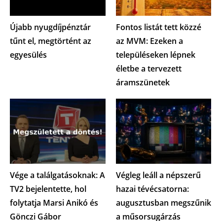
Újabb nyugdíjpénztár
Fontos listát tett közzé
tűnt el, megtörtént az
az MVM: Ezeken a
egyesülés
településeken lépnek
életbe a tervezett
áramszünetek
Vége a találgatásoknak: A
Végleg leáll a népszerű
TV2 bejelentette, hol
hazai tévécsatorna:
folytatja Marsi Anikó és
augusztusban megszűnik
Gönczi Gábor
a műsorsugárzás