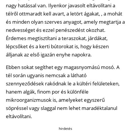
nagy hatással van. Ilyenkor javasolt eltávolítani a
télről ottmaradt kell avart, a letört ágakat, , a mohát
és minden olyan szerves anyagot, amely megtartja a
nedvességet és ezzel penészedést okozhat.
Érdemes megtisztítani a teraszokat, járdákat,
lépcsőket és a kerti bútorokat is, hogy készen
álljanak az első igazán enyhe napokra.
Ebben sokat segíthet egy magasnyomású mosó. A
tél során ugyanis nemcsak a látható
szennyeződések rakódnak le a kültéri felületeken,
hanem algák, finom por és különféle
mikroorganizmusok is, amelyeket egyszerű
söpréssel vagy slaggal nem lehet maradéktalanul
eltávolítani.
hirdetés