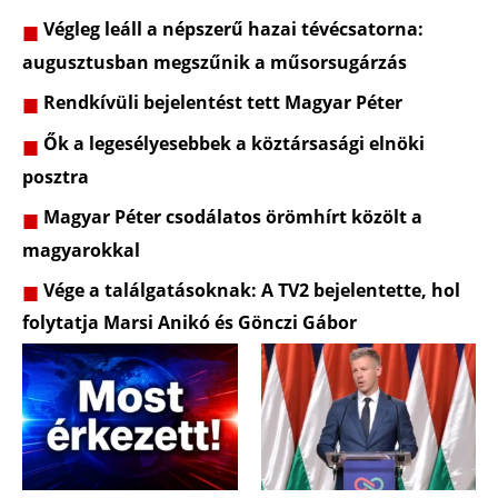
Végleg leáll a népszerű hazai tévécsatorna:
augusztusban megszűnik a műsorsugárzás
Rendkívüli bejelentést tett Magyar Péter
Ők a legesélyesebbek a köztársasági elnöki
posztra
Magyar Péter csodálatos örömhírt közölt a
magyarokkal
Vége a találgatásoknak: A TV2 bejelentette, hol
folytatja Marsi Anikó és Gönczi Gábor