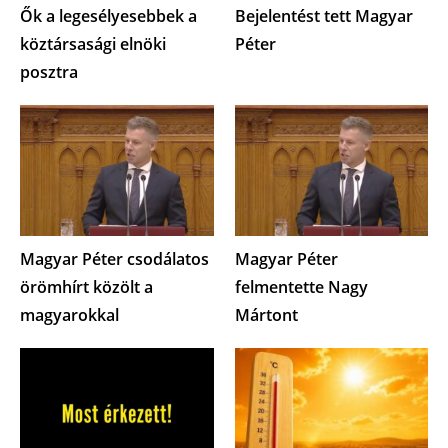
Ők a legesélyesebbek a
Bejelentést tett Magyar
köztársasági elnöki
Péter
posztra
Magyar Péter csodálatos
Magyar Péter
örömhírt közölt a
felmentette Nagy
magyarokkal
Mártont