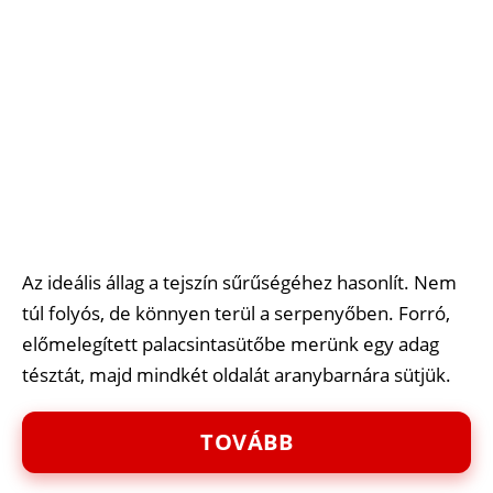
Az ideális állag a tejszín sűrűségéhez hasonlít. Nem
túl folyós, de könnyen terül a serpenyőben. Forró,
előmelegített palacsintasütőbe merünk egy adag
tésztát, majd mindkét oldalát aranybarnára sütjük.
TOVÁBB