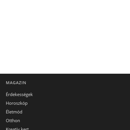
MAGAZIN
Érdekességek
Horoszkóp
Életmód
Otthon
Kreatív kert