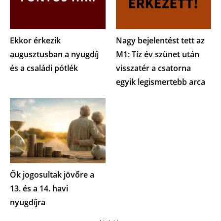
Ekkor érkezik
Nagy bejelentést tett az
augusztusban a nyugdíj
M1: Tíz év szünet után
és a családi pótlék
visszatér a csatorna
egyik legismertebb arca
Ők jogosultak jövőre a
13. és a 14. havi
nyugdíjra