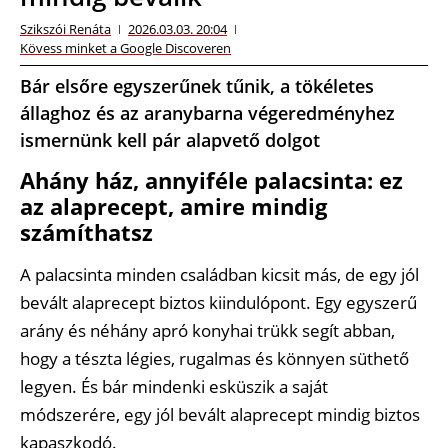
Szikszói Renáta
2026.03.03. 20:04
Kövess minket a Google Discoveren
Bár elsőre egyszerűnek tűnik, a tökéletes
állaghoz és az aranybarna végeredményhez
ismernünk kell pár alapvető dolgot
Ahány ház, annyiféle palacsinta: ez
az alaprecept, amire mindig
számíthatsz
A palacsinta minden családban kicsit más, de egy jól
bevált alaprecept biztos kiindulópont. Egy egyszerű
arány és néhány apró konyhai trükk segít abban,
hogy a tészta légies, rugalmas és könnyen süthető
legyen. És bár mindenki esküszik a saját
módszerére, egy jól bevált alaprecept mindig biztos
kapaszkodó.