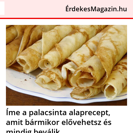
ÉrdekesMagazin.hu
Íme a palacsinta alaprecept,
amit bármikor elővehetsz és
mindig beválik