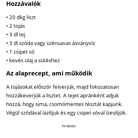
Hozzávalók
• 20 dkg liszt
• 2 tojás
• 3 dl tej
• 3 dl szóda vagy szénsavas ásványvíz
• 1 csipet só
• kevés olaj a sütéshez
Az alaprecept, ami működik
A tojásokat először felverjük, majd fokozatosan
hozzákeverjük a lisztet. A tejet apránként adjuk
hozzá, hogy sima, csomómentes tésztát kapjunk.
Végül szódával lazítjuk és egy csipet sóval ízesítjük.
hirdetés