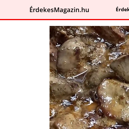
ÉrdekesMagazin.hu
Érde