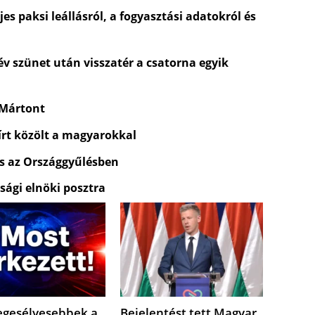
es paksi leállásról, a fogyasztási adatokról és
 év szünet után visszatér a csatorna egyik
 Mártont
rt közölt a magyarokkal
és az Országgyűlésben
sági elnöki posztra
egesélyesebbek a
Bejelentést tett Magyar