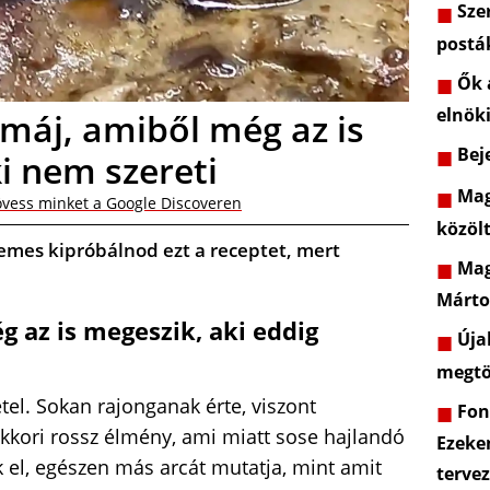
Szer
postá
Ők a
elnöki
emáj, amiből még az is
Beje
ki nem szereti
Mag
vess minket a Google Discoveren
közöl
emes kipróbálnod ezt a receptet, mert
Mag
Márto
g az is megeszik, aki eddig
Újab
megtö
el. Sokan rajonganak érte, viszont
Font
kkori rossz élmény, ami miatt sose hajlandó
Ezeke
k el, egészen más arcát mutatja, mint amit
terve