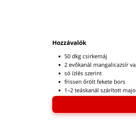
Hozzávalók
50 dkg csirkemáj
2 evőkanál mangalicazsír v
só ízlés szerint
frissen őrölt fekete bors
1–2 teáskanál szárított maj