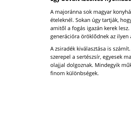
A majoránna sok magyar konyháb
ételeknél. Sokan úgy tartják, hogy
amitől a fogás igazán kerek lesz
generációra öröklődnek az ilyen
A zsiradék kiválasztása is szám
szerepel a sertészsír, egyesek m
olajjal dolgoznak. Mindegyik műk
finom különbségek.