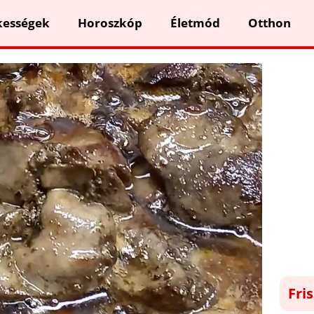
kességek
Horoszkóp
Életmód
Otthon
Fri