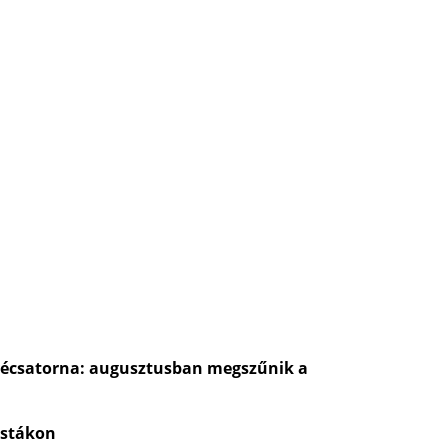
évécsatorna: augusztusban megszűnik a
ostákon