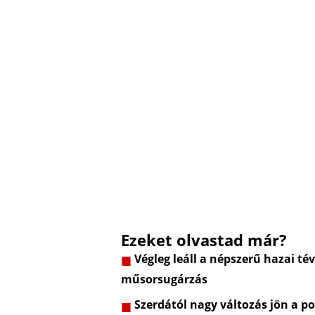
Ezeket olvastad már?
Végleg leáll a népszerű hazai t
műsorsugárzás
Szerdától nagy változás jön a p