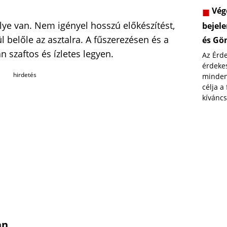
Vége
lye van. Nem igényel hosszú előkészítést,
bejele
ül belőle az asztalra. A fűszerezésen és a
és Gö
 szaftos és ízletes legyen.
Az Érd
érdekes
hirdetés
minden
célja a
kíváncs
an