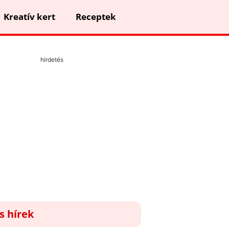
Kreatív kert
Receptek
hirdetés
ss hírek