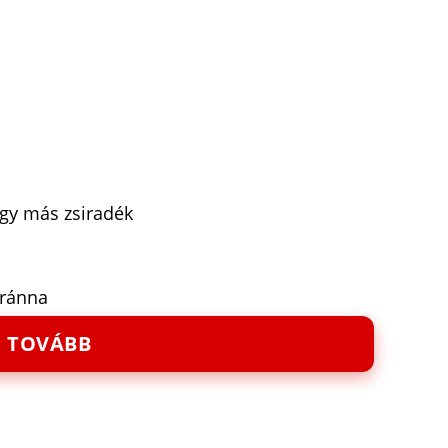
agy más zsiradék
oránna
TOVÁBB