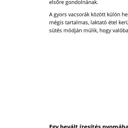
elsőre gondolnának.
A gyors vacsorák között külön he
mégis tartalmas, laktató étel ker
sütés módján múlik, hogy valóban
Egy bevált ízesítés nyomáb