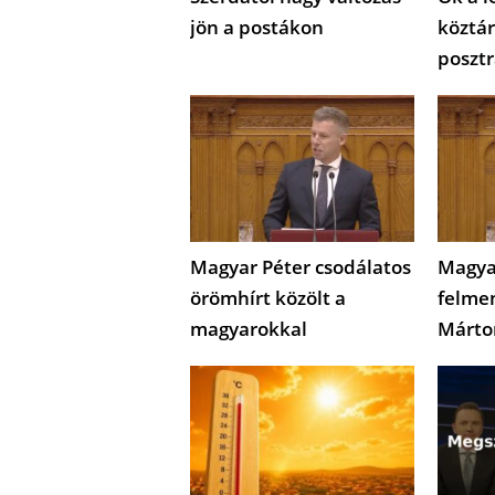
jön a postákon
köztár
posztr
Magyar Péter csodálatos
Magya
örömhírt közölt a
felme
magyarokkal
Márto