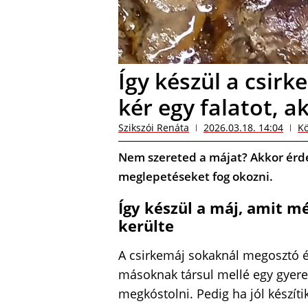
Így készül a csirk
kér egy falatot, a
Szikszói Renáta
2026.03.18. 14:04
Kö
Nem szereted a májat? Akkor érd
meglepetéseket fog okozni.
Így készül a máj, amit mé
kerülte
A csirkemáj sokaknál megosztó ét
másoknak társul mellé egy gyere
megkóstolni. Pedig ha jól készíti