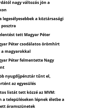
dától nagy változás jön a
kon
 legesélyesebbek a köztársasági
 posztra
lentést tett Magyar Péter
yar Péter csodálatos örömhírt
t a magyarokkal
yar Péter felmentette Nagy
nt
b nyugdíjpénztár tűnt el,
rtént az egyesülés
os listát tett közzé az MVM:
n a településeken lépnek életbe a
zett áramszünetek