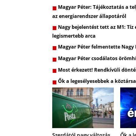
Magyar Péter: Tájékoztatás a telj
az energiarendszer állapotáról
Nagy bejelentést tett az M1: Tíz
legismertebb arca
Magyar Péter felmentette Nagy
Magyar Péter csodálatos örömhí
Most érkezett! Rendkívüli dönt
Ők a legesélyesebbek a köztársa
Szerdától nagy változás
Ők a l