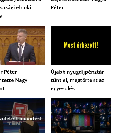
sasági elnöki
Péter
a
r Péter
Újabb nyugdíjpénztár
ntette Nagy
tűnt el, megtörtént az
nt
egyesülés