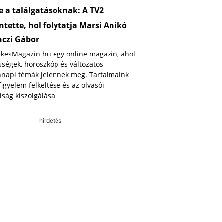
 a találgatásoknak: A TV2
ntette, hol folytatja Marsi Anikó
nczi Gábor
ekesMagazin.hu egy online magazin, ahol
ségek, horoszkóp és változatos
napi témák jelennek meg. Tartalmaink
 figyelem felkeltése és az olvasói
iság kiszolgálása.
hirdetés