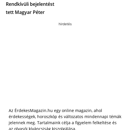
Rendkívüli bejelentést
tett Magyar Péter
hirdetés
Az ÉrdekesMagazin.hu egy online magazin, ahol
érdekességek, horoszkóp és változatos mindennapi témák
jelennek meg. Tartalmaink célja a figyelem felkeltése és
az olvasói kíváncsiság kiszolgálása.