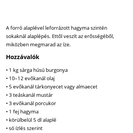
A forró alaplével leforrázott hagyma szintén
sokaknál alaplépés. Ettől veszít az erősségéből,
miközben megmarad az íze.
Hozzávalók
• 1 kg sárga húsú burgonya
• 10–12 evőkanál olaj
• 5 evőkanál tárkonyecet vagy almaecet
• 3 teáskanál mustár
• 3 evőkanál porcukor
• 1 fej hagyma
• körülbelül 5 dl alaplé
• só ízlés szerint