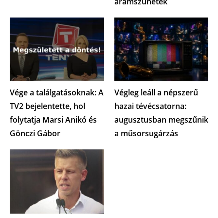
áramszünetek
Vége a találgatásoknak: A
Végleg leáll a népszerű
TV2 bejelentette, hol
hazai tévécsatorna:
folytatja Marsi Anikó és
augusztusban megszűnik
Gönczi Gábor
a műsorsugárzás