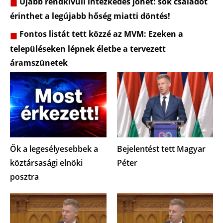
Újabb rendkívüli intézkedés jöhet: sok családot
érinthet a legújabb hőség miatti döntés!
Fontos listát tett közzé az MVM: Ezeken a
településeken lépnek életbe a tervezett
áramszünetek
Ők a legesélyesebbek a
Bejelentést tett Magyar
köztársasági elnöki
Péter
posztra