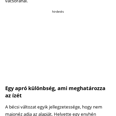
vacsoránál.
hirdetés
Egy apró különbség, ami meghatározza
az ízét
A bécsi változat egyik jellegzetessége, hogy nem
majonéz adja az alapját. Helyette egy enyhén